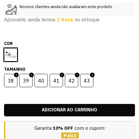
Nossos clientes ainda não avaliaram este produto
Aproveite, ainda temos
2 itens
no estoque
COR
TAMANHO
38
39
40
41
42
43
Garanta
10% OFF
com o cupom:
Pai10