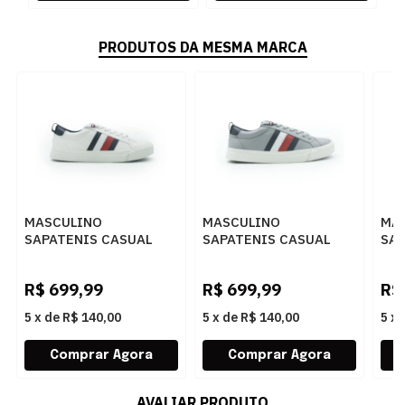
PRODUTOS DA MESMA MARCA
MASCULINO
MASCULINO
MA
SAPATENIS CASUAL
SAPATENIS CASUAL
SAP
TOMMY HILFIGER
TOMMY HILFIGER
TO
THFM0FM02576 YBS
THFM0FM02576 PCO
TH
R$
699,99
R$
699,99
R$
WHITE
GRIFFIN
WH
5
x
de
R$ 140,00
5
x
de
R$ 140,00
5
x
AVALIAR PRODUTO