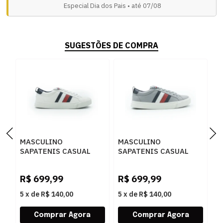
Especial Dia dos Pais • até 07/08
SUGESTÕES DE COMPRA
MASCULINO
MASCULINO
M
SAPATENIS CASUAL
SAPATENIS CASUAL
S
TOMMY HILFIGER
TOMMY HILFIGER
T
THFM0FM02576 YBS
THFM0FM02576 PCO
T
R$
699,99
R$
699,99
R
WHITE
GRIFFIN
B
5
x
de
R$ 140,00
5
x
de
R$ 140,00
5