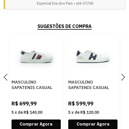
Especial Dia dos Pais • até 07/08
SUGESTÕES DE COMPRA
MASCULINO
MASCULINO
M
SAPATENIS CASUAL
SAPATENIS CASUAL
S
TOMMY HILFIGER
TOMMY HILFIGER
T
THFM0FM02576 YBS
THFM0FM01140 YBR
T
R$
699,99
R$
599,99
R
WHITE
WHITE
B
5
x
de
R$ 140,00
5
x
de
R$ 120,00
5