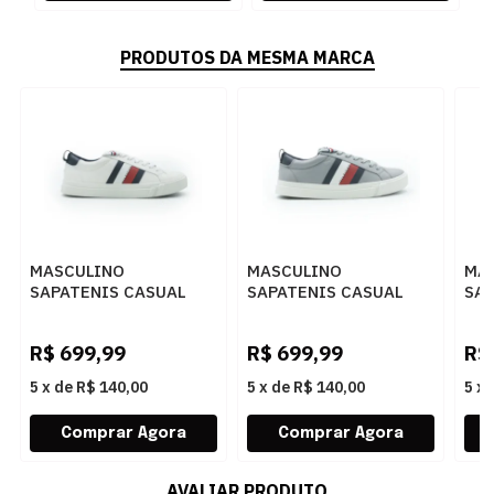
PRODUTOS DA MESMA MARCA
MASCULINO
MASCULINO
MA
SAPATENIS CASUAL
SAPATENIS CASUAL
SAP
TOMMY HILFIGER
TOMMY HILFIGER
TO
THFM0FM02576 YBS
THFM0FM02576 PCO
TH
R$
699,99
R$
699,99
R$
WHITE
GRIFFIN
WH
5
x
de
R$ 140,00
5
x
de
R$ 140,00
5
x
AVALIAR PRODUTO