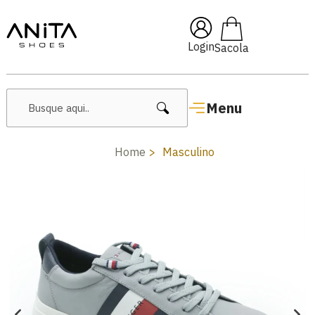
🔖 10% OFF com cupom
Pai10
Login
Menu
Home
Masculino