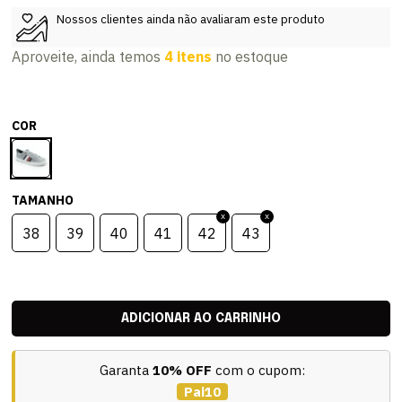
Nossos clientes ainda não avaliaram este produto
Aproveite, ainda temos
4 itens
no estoque
COR
TAMANHO
38
39
40
41
42
43
Garanta
10% OFF
com o cupom:
Pai10