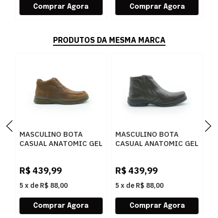
PRODUTOS DA MESMA MARCA
MASCULINO BOTA
MASCULINO BOTA
M
CASUAL ANATOMIC GEL
CASUAL ANATOMIC GEL
C
7671 RUSTICO
7887 FLOATER T MORO
1
CONHAQUE
M
R$
439,99
R$
439,99
R
5
x
de
R$ 88,00
5
x
de
R$ 88,00
5