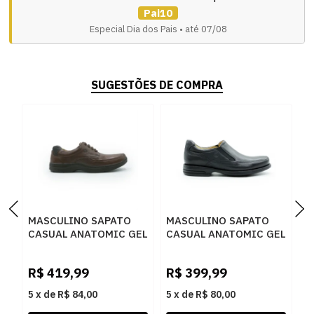
Pai10
Especial Dia dos Pais • até 07/08
SUGESTÕES DE COMPRA
MASCULINO SAPATO
MASCULINO SAPATO
M
CASUAL ANATOMIC GEL
CASUAL ANATOMIC GEL
C
1009 FLOATER PINHAO
7103 FLOATER OIL
7
PRETO
R$
419,99
R$
399,99
R
5
x
de
R$ 84,00
5
x
de
R$ 80,00
5