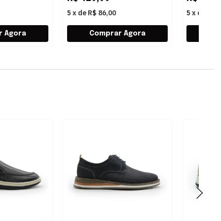
5
x
de
R$ 86,00
5
x
de
R$ 