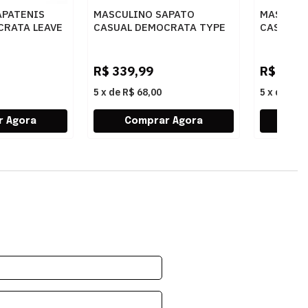
APATENIS
MASCULINO SAPATO
MASCULI
CRATA LEAVE
CASUAL DEMOCRATA TYPE
CASUAL 
RETO
272101 004 NAVY
640301 0
R$
339,99
R$
299,
5
x
de
R$ 68,00
5
x
de
R$ 