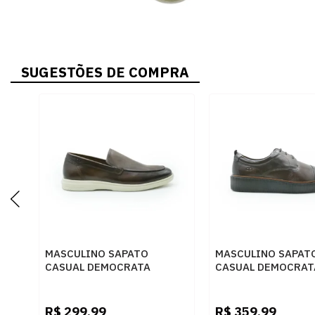
SUGESTÕES DE COMPRA
MASCULINO SAPATO
MASCULINO SAPAT
CASUAL DEMOCRATA
CASUAL DEMOCRAT
647101 002 MOGNO
MARINO 604401 00
MOGNO
R$
299,99
R$
359,99