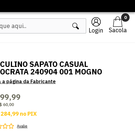
🔥 Lançament
0
Login
CULINO SAPATO CASUAL
OCRATA 240904 001 MOGNO
299,99
$ 60,00
 284,99
no
PIX
Avalie