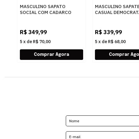
MASCULINO SAPATO
MASCULINO SAPAT
SOCIAL COM CADARCO
CASUAL DEMOCRAT
DEMOCRATA AIR SPOT
240501 006 BRANC
448026 003 PRETO
R$
349,99
R$
339,99
5
x
de
R$ 70,00
5
x
de
R$ 68,00