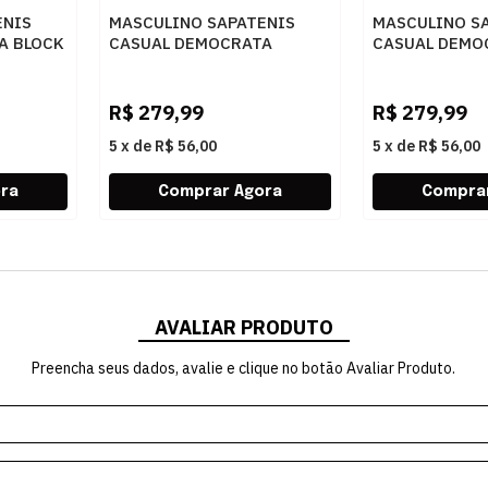
ENIS
MASCULINO SAPATENIS
MASCULINO S
A BLOCK
CASUAL DEMOCRATA
CASUAL DEMO
O
245201 002 NAVY
245201 001 P
R$
279,99
R$
279,99
5
x
de
R$ 56,00
5
x
de
R$ 56,00
AVALIAR PRODUTO
Preencha seus dados, avalie e clique no botão Avaliar Produto.