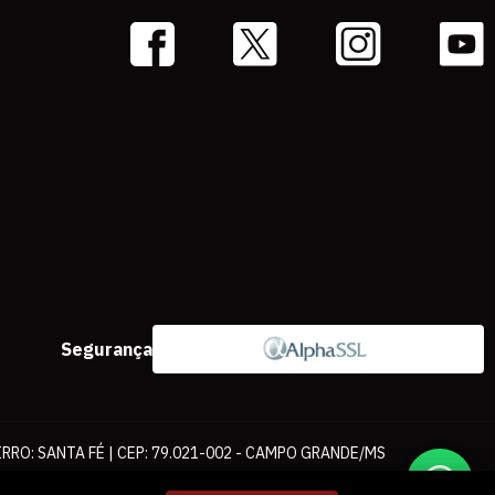
Segurança
IRRO: SANTA FÉ | CEP: 79.021-002 - CAMPO GRANDE/MS
ernet. As fotos, textos e layout aqui veiculados são de propriedade da