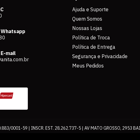
AC
Ajuda e Suporte
0
Quem Somos
Nossas Lojas
 Whatsapp
80
Política de Troca
Política de Entrega
E-mail
Segurança e Privacidade
anita.com.br
Meus Pedidos
883/0001-59 | INSCR. EST. 28.262.737-5 | AV MATO GROSSO, 2953 BA
os de pagamento expostos aqui são válidos apenas para compras via int