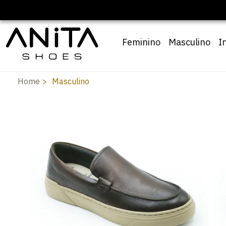
om cupom
Pai10
Feminino
Masculino
I
Home
Masculino