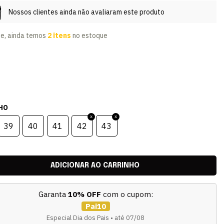
Nossos clientes ainda não avaliaram este produto
te, ainda temos
2 itens
no estoque
HO
39
40
41
42
43
Garanta
10% OFF
com o cupom:
Pai10
Especial Dia dos Pais • até 07/08