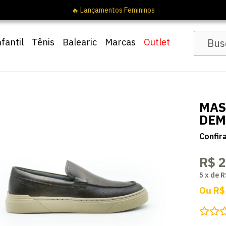
nfantil
Tênis
Balearic
Marcas
Outlet
MAS
DEM
R$ 
5
x
de
R
Ou
R$