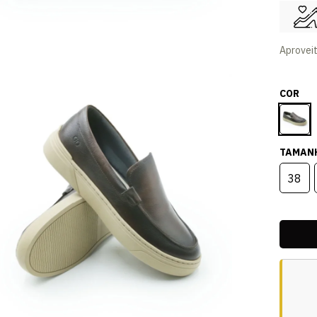
Aprovei
COR
TAMAN
38