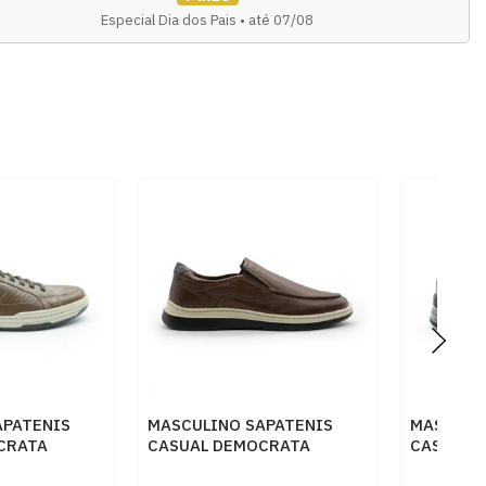
Especial Dia dos Pais • até 07/08
APATENIS
MASCULINO SAPATENIS
MASCULI
CRATA
CASUAL DEMOCRATA
CASUAL 
CONHAQUE
245201 003 CONHAQUE
640101 