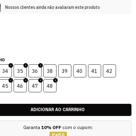
Nossos clientes ainda não avaliaram este produto
HO
34
35
36
38
39
40
41
42
45
46
47
48
Garanta
10% OFF
com o cupom:
Pai10