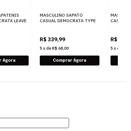
APATENIS
MASCULINO SAPATO
MASCULI
CRATA LEAVE
CASUAL DEMOCRATA TYPE
CASUAL 
RETO
272101 004 NAVY
640301 0
R$
339,99
R$
299,
5
x
de
R$ 68,00
5
x
de
R$ 