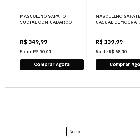
MASCULINO SAPATO
MASCULINO SAPAT
SOCIAL COM CADARCO
CASUAL DEMOCRAT
DEMOCRATA AIR SPOT
240501 006 BRANC
448026 003 PRETO
R$
349,99
R$
339,99
5
x
de
R$ 70,00
5
x
de
R$ 68,00