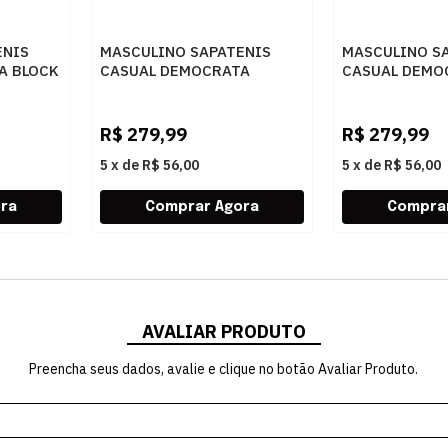
ENIS
MASCULINO SAPATENIS
MASCULINO S
A BLOCK
CASUAL DEMOCRATA
CASUAL DEMO
O
245201 002 NAVY
245201 001 P
R$
279,99
R$
279,99
5
x
de
R$ 56,00
5
x
de
R$ 56,00
AVALIAR PRODUTO
Preencha seus dados, avalie e clique no botão Avaliar Produto.