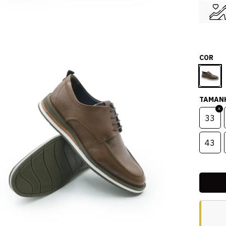
COR
TAMAN
33
43