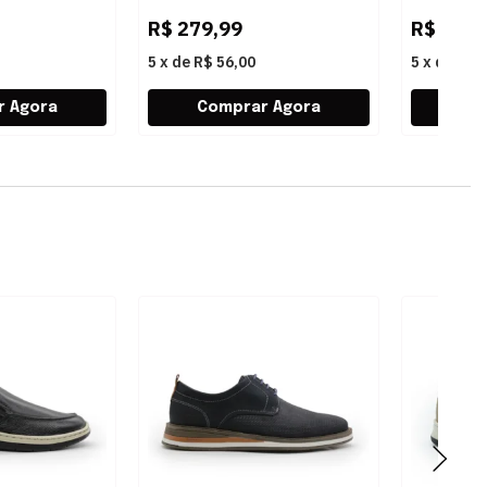
R$
279,99
R$
289,
5
x
de
R$ 56,00
5
x
de
R$ 