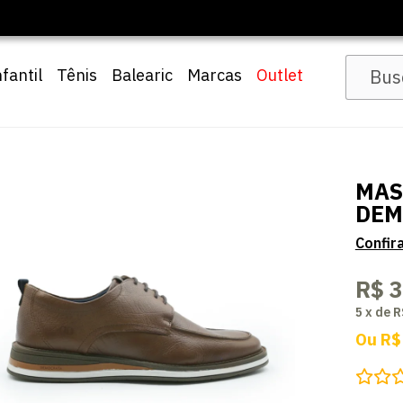
🔖 10% OFF com cupom
Pai10
nfantil
Tênis
Balearic
Marcas
Outlet
MAS
DEM
R$ 
5
x
de
R
Ou
R$