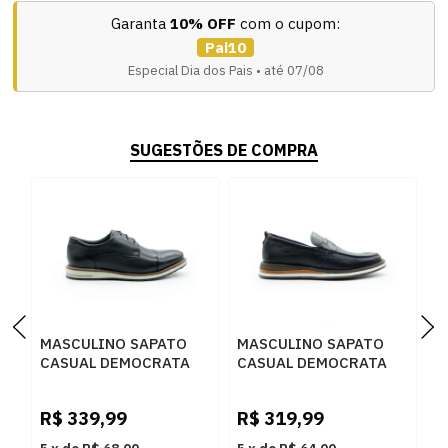
Garanta
10% OFF
com o cupom:
Pai10
Especial Dia dos Pais • até 07/08
SUGESTÕES DE COMPRA
MASCULINO SAPATO
MASCULINO SAPATO
M
CASUAL DEMOCRATA
CASUAL DEMOCRATA
C
OLIVER 273202 001
272103 001 PRETO
B
PRETO
P
R$
339,99
R$
319,99
R