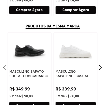
5
x
de
R$ 68,00
5
x
de
R$ 64,00
5
PRODUTOS DA MESMA MARCA
MASCULINO SAPATO
MASCULINO
M
SOCIAL COM CADARCO
SAPATENIS CASUAL
S
DEMOCRATA AIR SPOT
DEMOCRATA BLOCK
D
448026 003 PRETO
240501 006 BRANCO
0
R$
349,99
R$
339,99
R
5
x
de
R$ 70,00
5
x
de
R$ 68,00
5