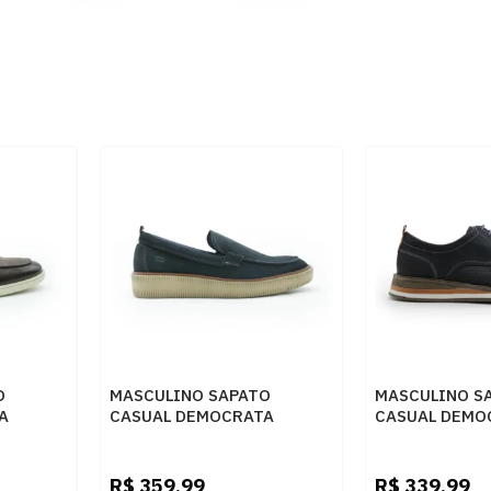
O
MASCULINO SAPATO
MASCULINO S
A
CASUAL DEMOCRATA
CASUAL DEMO
O
MARINO 604402 003 NAVY
272101 004 N
R$
359,99
R$
339,99