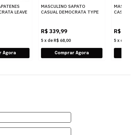
APATENIS
MASCULINO SAPATO
MASCULI
CRATA LEAVE
CASUAL DEMOCRATA TYPE
CASUAL 
RETO
272101 004 NAVY
640301 0
R$
339,99
R$
299,
5
x
de
R$ 68,00
5
x
de
R$ 