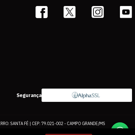
Segurança
IRRO: SANTA FÉ | CEP: 79.021-002 - CAMPO GRANDE/MS
ernet. As fotos, textos e layout aqui veiculados são de propriedade da