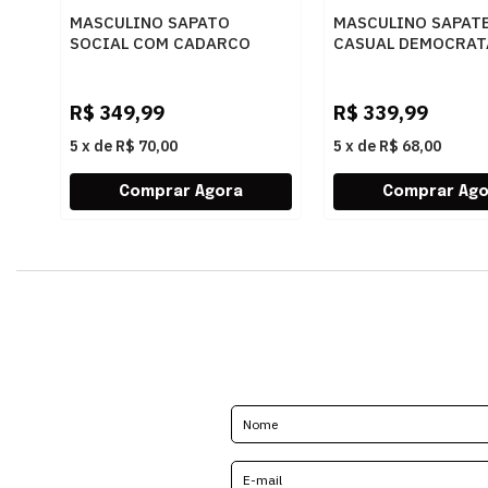
MASCULINO SAPATO
MASCULINO SAPAT
SOCIAL COM CADARCO
CASUAL DEMOCRAT
DEMOCRATA AIR SPOT
240501 006 BRANC
448026 003 PRETO
R$
349,99
R$
339,99
5
x
de
R$ 70,00
5
x
de
R$ 68,00