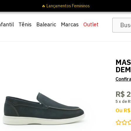
nfantil
Tênis
Balearic
Marcas
Outlet
MAS
DEM
R$ 
5
x
de
R
Ou
R$