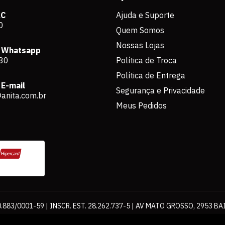
AC
Ajuda e Suporte
0
Quem Somos
Nossas Lojas
 Whatsapp
80
Política de Troca
Política de Entrega
E-mail
Segurança e Privacidade
anita.com.br
Meus Pedidos
883/0001-59 | INSCR. EST. 28.262.737-5 | AV MATO GROSSO, 2953 BA
os de pagamento expostos aqui são válidos apenas para compras via int