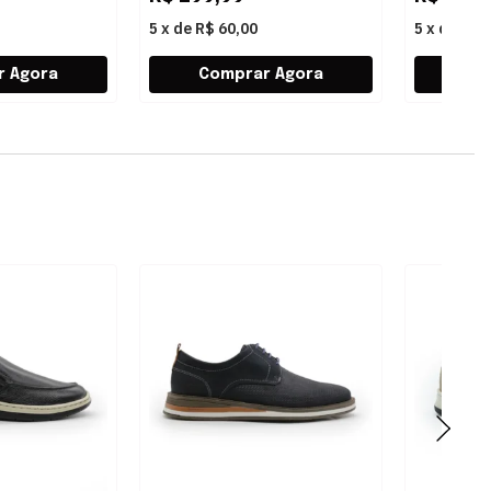
5
x
de
R$ 60,00
5
x
de
R$ 