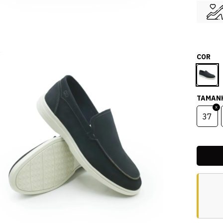
COR
TAMAN
37