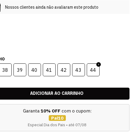
Nossos clientes ainda não avaliaram este produto
HO
38
39
40
41
42
43
44
Garanta
10% OFF
com o cupom:
Pai10
Especial Dia dos Pais • até 07/08