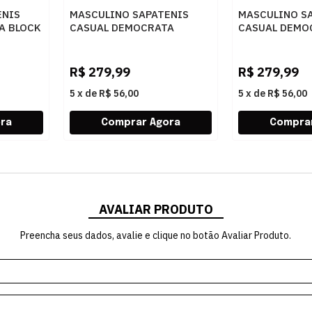
ENIS
MASCULINO SAPATENIS
MASCULINO S
A BLOCK
CASUAL DEMOCRATA
CASUAL DEMO
O
245201 002 NAVY
245201 001 P
R$
279,99
R$
279,99
5
x
de
R$ 56,00
5
x
de
R$ 56,00
AVALIAR PRODUTO
Preencha seus dados, avalie e clique no botão Avaliar Produto.