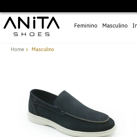
🔖 10% OFF com cupom
Pai10
Feminino
Masculino
I
Home
Masculino