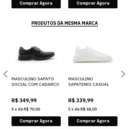
PRODUTOS DA MESMA MARCA
MASCULINO SAPATO
MASCULINO
M
SOCIAL COM CADARCO
SAPATENIS CASUAL
S
DEMOCRATA AIR SPOT
DEMOCRATA BLOCK
D
448026 003 PRETO
240501 006 BRANCO
0
R$
349,99
R$
339,99
R
5
x
de
R$ 70,00
5
x
de
R$ 68,00
5