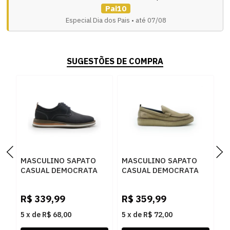
Pai10
Especial Dia dos Pais • até 07/08
SUGESTÕES DE COMPRA
MASCULINO SAPATO
MASCULINO SAPATO
M
CASUAL DEMOCRATA
CASUAL DEMOCRATA
C
TYPE 272101 004 NAVY
MARINO 604402 004
T
RATO
R
R$
339,99
R$
359,99
R
5
x
de
R$ 68,00
5
x
de
R$ 72,00
5