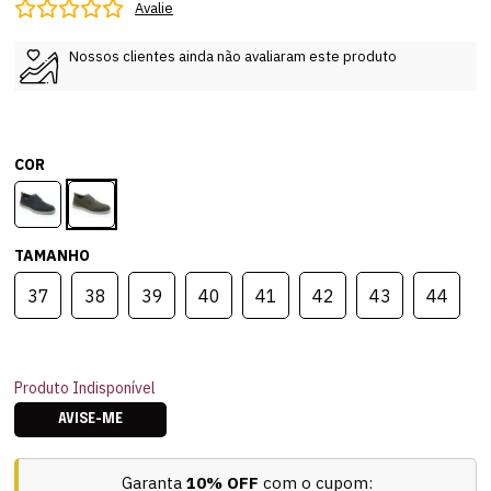
Avalie
Nossos clientes ainda não avaliaram este produto
COR
TAMANHO
37
38
39
40
41
42
43
44
Produto Indisponível
AVISE-ME
Garanta
10% OFF
com o cupom: