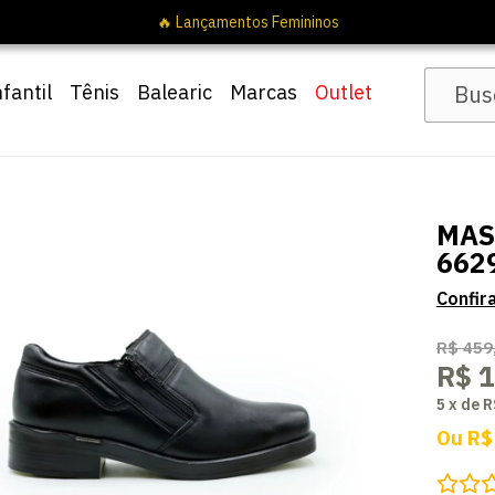
nfantil
Tênis
Balearic
Marcas
Outlet
MAS
662
R$ 459
R$ 
5
x
de
R
Ou
R$