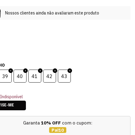
Nossos clientes ainda não avaliaram este produto
HO
39
40
41
42
43
Indisponível
VISE-ME
Garanta
10% OFF
com o cupom:
Pai10