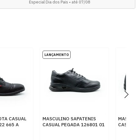
Especial Dia dos Pais • até 07/08
OTA CASUAL
MASCULINO SAPATENIS
MASCULI
22 665 A
CASUAL PEGADA 126801 01
CASUAL 
ADE PRETO
MESTICO PRETO
1009 FLO