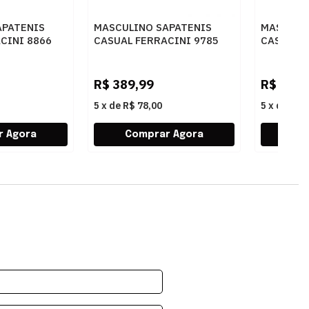
APATENIS
MASCULINO SAPATENIS
MASCULI
CINI 8866
CASUAL FERRACINI 9785
CASUAL F
 SPORT
736 D NOBUCK SPORT
683 A EA
CINZA
R$
389,99
R$
379,
5
x
de
R$ 78,00
5
x
de
R$ 