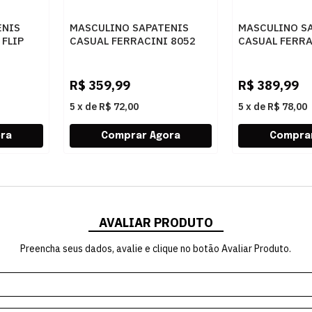
ENIS
MASCULINO SAPATENIS
MASCULINO S
 FLIP
CASUAL FERRACINI 8052
CASUAL FERRA
BRANCO
617 A DUBAY PRETO -
683 E NOBUCK
DUBAY PRETO
CINZA
R$
359,99
R$
389,99
5
x
de
R$ 72,00
5
x
de
R$ 78,00
AVALIAR PRODUTO
Preencha seus dados, avalie e clique no botão Avaliar Produto.