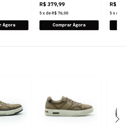
R$
379,99
R$
419,
5
x
de
R$ 76,00
5
x
de
R$ 