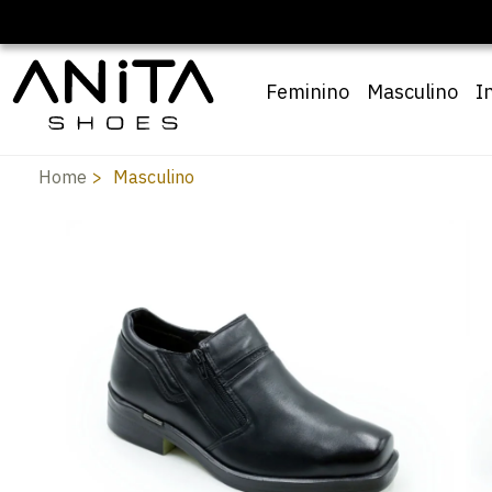
🔖 10% OFF com cupom
Pai10
Feminino
Masculino
I
Home
Masculino