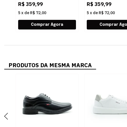
R$
359,99
R$
359,99
5
x
de
R$ 72,00
5
x
de
R$ 72,00
PRODUTOS DA MESMA MARCA