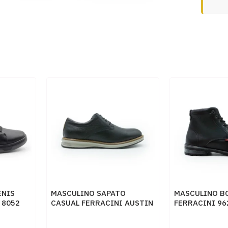
ENIS
MASCULINO SAPATO
MASCULINO B
 8052
CASUAL FERRACINI AUSTIN
FERRACINI 96
 -
5168 675 G EASY PRETO
WHITER DEGR