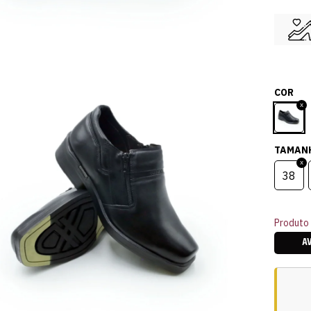
COR
TAMAN
38
Produto 
A