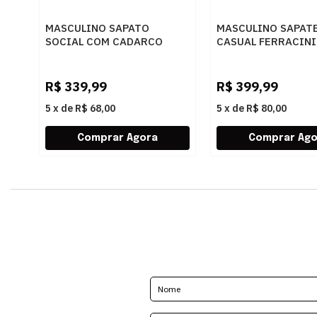
MASCULINO SAPATO
MASCULINO SAPAT
SOCIAL COM CADARCO
CASUAL FERRACINI
FERRACINI 5452 642 G
6785 729 D FLAT 
ALPINA PRETO
R$
339,99
R$
399,99
5
x
de
R$ 68,00
5
x
de
R$ 80,00