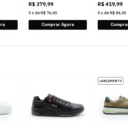
R$
379,99
R$
419,99
5
x
de
R$ 76,00
5
x
de
R$ 84,00