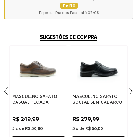
Pai10
Especial Dia dos Pais • até 07/08
SUGESTÕES DE COMPRA
MASCULINO SAPATO
MASCULINO SAPATO
M
CASUAL PEGADA
SOCIAL SEM CADARCO
C
126705 02 ANILINA
PEGADA 124777 01
1
PINHAO/PULL UP
ANILINA PRETO
P
R$
249,99
R$
279,99
R
CONHAQUE
5
x
de
R$ 50,00
5
x
de
R$ 56,00
5