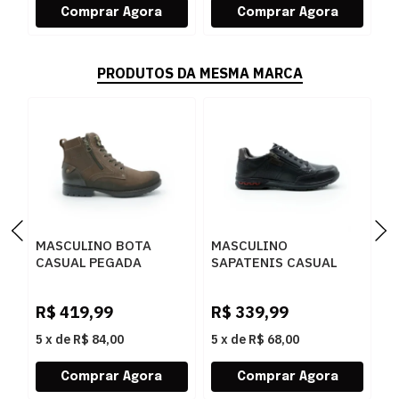
PRODUTOS DA MESMA MARCA
MASCULINO BOTA
MASCULINO
M
CASUAL PEGADA
SAPATENIS CASUAL
S
180745 03 RUSTIC
PEGADA 114861 03
P
CASTANHO/ANILINA
ANILINA
S
R$
419,99
R$
339,99
R
BROWN
PRETO/WASHED
T
BORDO
5
x
de
R$ 84,00
5
x
de
R$ 68,00
5