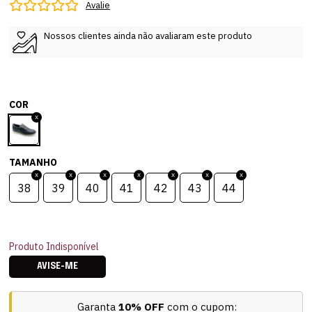
Avalie
Nossos clientes ainda não avaliaram este produto
COR
TAMANHO
38
39
40
41
42
43
44
Produto Indisponível
AVISE-ME
Garanta
10% OFF
com o cupom: