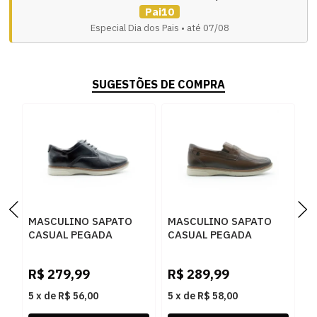
Pai10
Especial Dia dos Pais • até 07/08
SUGESTÕES DE COMPRA
MASCULINO SAPATO
MASCULINO SAPATO
M
CASUAL PEGADA
CASUAL PEGADA
C
126702 01 ANILINA
126704 03 PINHAO
1
PRETO
P
R$
279,99
R$
289,99
R
C
5
x
de
R$ 56,00
5
x
de
R$ 58,00
5