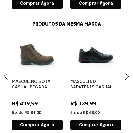
PRODUTOS DA MESMA MARCA
MASCULINO BOTA
MASCULINO
M
CASUAL PEGADA
SAPATENIS CASUAL
S
180745 03 RUSTIC
PEGADA 114861 03
P
CASTANHO/ANILINA
ANILINA
S
R$
419,99
R$
339,99
R
BROWN
PRETO/WASHED
T
BORDO
5
x
de
R$ 84,00
5
x
de
R$ 68,00
5