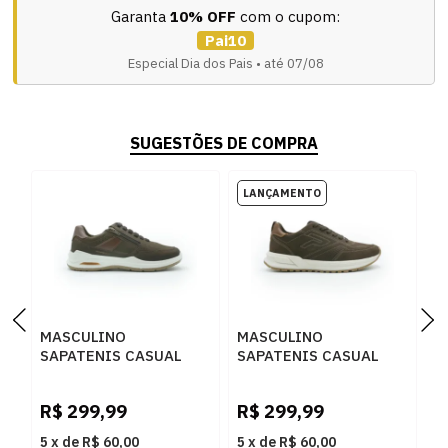
Garanta
10% OFF
com o cupom:
Pai10
Especial Dia dos Pais • até 07/08
SUGESTÕES DE COMPRA
MASCULINO
MASCULINO
M
SAPATENIS CASUAL
SAPATENIS CASUAL
C
PEGADA 110507 05
PEGADA 112151 06
1
RUSTIC
RUSTIC
C
R$
299,99
R$
299,99
R
CHOCOLATE/PULL UP
CHOCOLATE/PULL UP
CONHAQUE
CONHAQUE
5
x
de
R$ 60,00
5
x
de
R$ 60,00
5