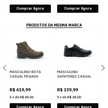
PRODUTOS DA MESMA MARCA
MASCULINO BOTA
MASCULINO
M
CASUAL PEGADA
SAPATENIS CASUAL
S
180745 03 RUSTIC
PEGADA 114861 03
P
CASTANHO/ANILINA
ANILINA
S
R$
419,99
R$
339,99
R
BROWN
PRETO/WASHED
T
BORDO
5
x
de
R$ 84,00
5
x
de
R$ 68,00
5