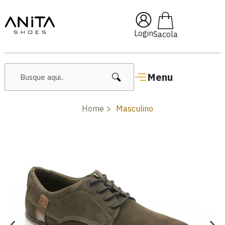
F com cupom
Pai10
🔥 Lanç
Login
Menu
Home
Masculino