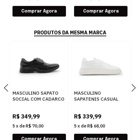
PRODUTOS DA MESMA MARCA
MASCULINO SAPATO
MASCULINO
M
SOCIAL COM CADARCO
SAPATENIS CASUAL
S
DEMOCRATA AIR SPOT
DEMOCRATA BLOCK
D
448026 003 PRETO
240501 006 BRANCO
0
R$
349,99
R$
339,99
R
5
x
de
R$ 70,00
5
x
de
R$ 68,00
5