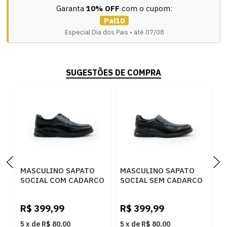
Garanta
10% OFF
com o cupom:
Pai10
Especial Dia dos Pais • até 07/08
SUGESTÕES DE COMPRA
MASCULINO SAPATO
MASCULINO SAPATO
M
SOCIAL COM CADARCO
SOCIAL SEM CADARCO
S
DEMOCRATA AIR
DEMOCRATA AIR
D
MAGNUM 593101 001
MAGNUM 593102 001
M
R$
399,99
R$
399,99
R
PRETO
PRETO
M
5
x
de
R$ 80,00
5
x
de
R$ 80,00
5