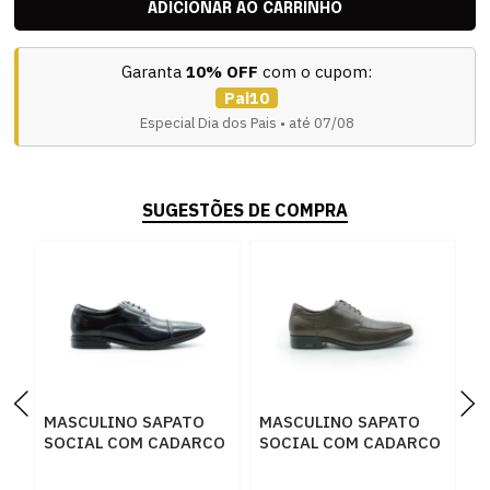
Garanta
10% OFF
com o cupom:
Pai10
Especial Dia dos Pais • até 07/08
SUGESTÕES DE COMPRA
MASCULINO SAPATO
MASCULINO SAPATO
M
SOCIAL COM CADARCO
SOCIAL COM CADARCO
S
DEMOCRATA 055201
DEMOCRATA 250104
D
001 PRETO
002 CAFE
M