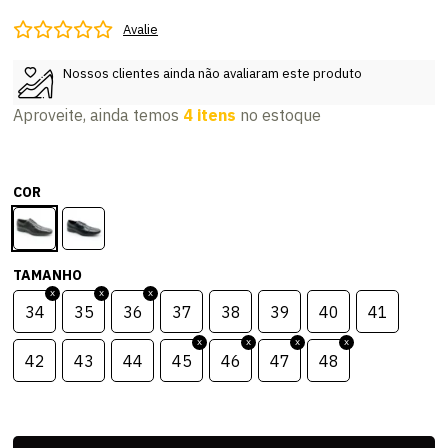
Avalie
Nossos clientes ainda não avaliaram este produto
Aproveite, ainda temos
4 itens
no estoque
COR
TAMANHO
34
35
36
37
38
39
40
41
42
43
44
45
46
47
48