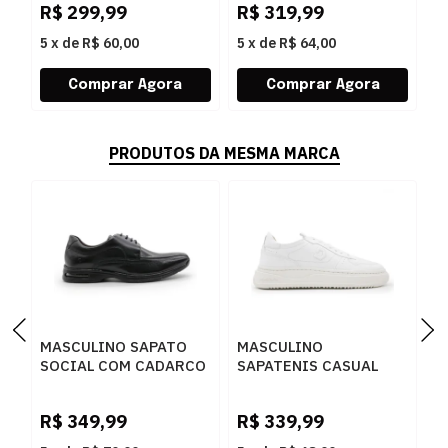
R$
299,99
R$
319,99
R
P
5
x
de
R$ 60,00
5
x
de
R$ 64,00
5
PRODUTOS DA MESMA MARCA
MASCULINO SAPATO
MASCULINO
M
SOCIAL COM CADARCO
SAPATENIS CASUAL
S
DEMOCRATA AIR SPOT
DEMOCRATA BLOCK
D
448026 003 PRETO
240501 006 BRANCO
0
R$
349,99
R$
339,99
R