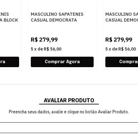
ENIS
MASCULINO SAPATENIS
MASCULINO S
A BLOCK
CASUAL DEMOCRATA
CASUAL DEMO
O
245201 002 NAVY
245201 001 P
R$
279,99
R$
279,99
5
x
de
R$ 56,00
5
x
de
R$ 56,00
AVALIAR PRODUTO
Preencha seus dados, avalie e clique no botão Avaliar Produto.