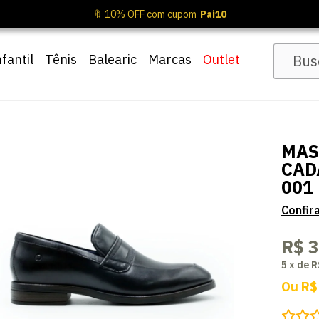
🔖 10% OFF com cupom
Pai10
nfantil
Tênis
Balearic
Marcas
Outlet
MAS
CAD
001
R$ 
5
x
de
R
Ou
R$