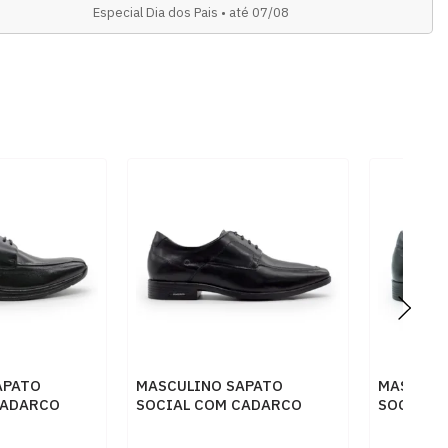
Especial Dia dos Pais • até 07/08
APATO
MASCULINO SAPATO
MASCULI
CADARCO
SOCIAL COM CADARCO
SOCIAL 
IR SPOT
DEMOCRATA POINTER HI
DEMOCRA
RETO
250104 001 PRETO
250104 0