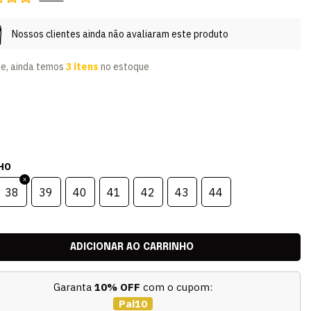
Nossos clientes ainda não avaliaram este produto
te, ainda temos
3 itens
no estoque
HO
38
39
40
41
42
43
44
Garanta
10% OFF
com o cupom:
Pai10