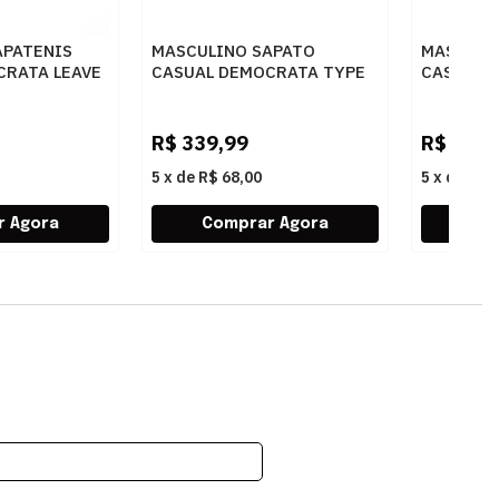
APATENIS
MASCULINO SAPATO
MASCULI
CRATA LEAVE
CASUAL DEMOCRATA TYPE
CASUAL 
RETO
272101 004 NAVY
640301 0
R$
339,99
R$
299,
5
x
de
R$ 68,00
5
x
de
R$ 