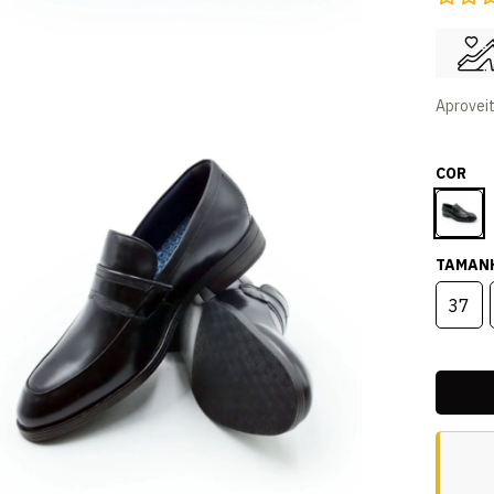
Aprovei
COR
TAMAN
37