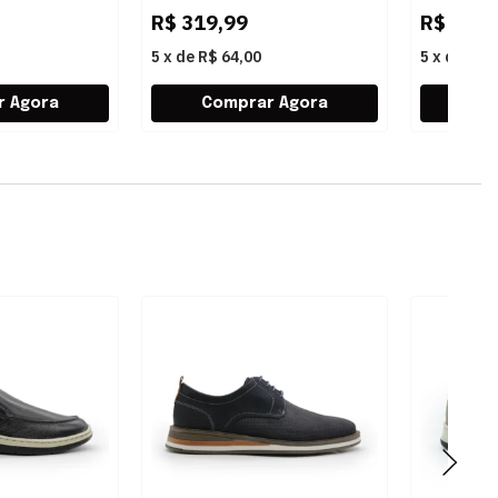
R$
319,99
R$
319,
5
x
de
R$ 64,00
5
x
de
R$ 