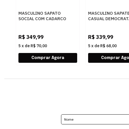
MASCULINO SAPATO
MASCULINO SAPAT
SOCIAL COM CADARCO
CASUAL DEMOCRAT
DEMOCRATA AIR SPOT
240501 006 BRANC
448026 003 PRETO
R$
349,99
R$
339,99
5
x
de
R$ 70,00
5
x
de
R$ 68,00