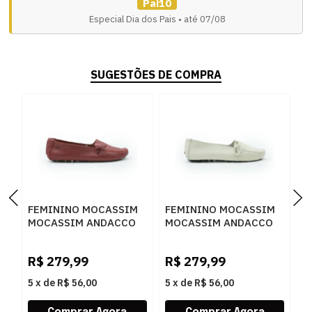
Pai10
Especial Dia dos Pais • até 07/08
SUGESTÕES DE COMPRA
FEMININO MOCASSIM
FEMININO MOCASSIM
F
MOCASSIM ANDACCO
MOCASSIM ANDACCO
M
2300 RUBI
2300 ALFA LUA
4
R$
279,99
R$
279,99
R
5
x
de
R$ 56,00
5
x
de
R$ 56,00
5