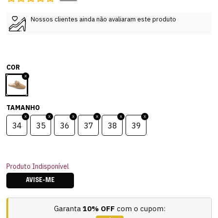
Nossos clientes ainda não avaliaram este produto
COR
TAMANHO
34
35
36
37
38
39
Produto Indisponível
AVISE-ME
Garanta
10% OFF
com o cupom: