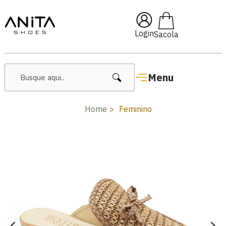
10
🔥 Lançamentos Femininos
Login
Menu
Home
Feminino