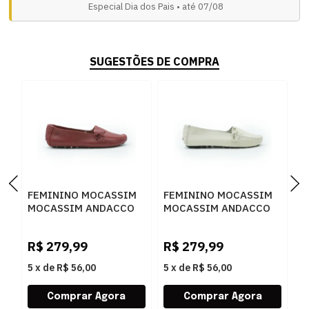
Especial Dia dos Pais • até 07/08
SUGESTÕES DE COMPRA
FEMININO MOCASSIM
FEMININO MOCASSIM
F
MOCASSIM ANDACCO
MOCASSIM ANDACCO
M
2300 RUBI
2300 ALFA LUA
4
R$
279,99
R$
279,99
R
5
x
de
R$ 56,00
5
x
de
R$ 56,00
5