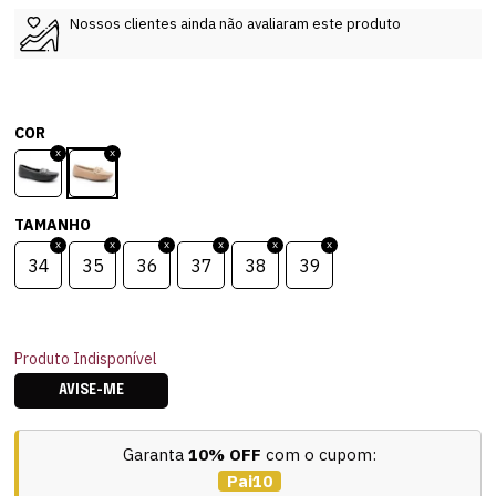
Nossos clientes ainda não avaliaram este produto
COR
TAMANHO
34
35
36
37
38
39
Produto Indisponível
AVISE-ME
Garanta
10% OFF
com o cupom:
Pai10