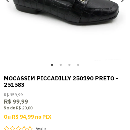
MOCASSIM PICCADILLY 250190 PRETO -
251583
R$ 159,99
R$ 99,99
5
x
de
R$ 20,00
Ou
R$ 94,99
no
PIX
Avalie