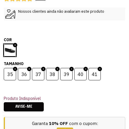
Nossos clientes ainda não avaliaram este produto
COR
TAMANHO
35
36
37
38
39
40
41
Produto Indisponível
AVISE-ME
Garanta
10% OFF
com o cupom: