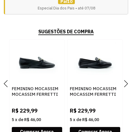
Pai10
Especial Dia dos Pais • até 07/08
SUGESTÕES DE COMPRA
FEMININO MOCASSIM
FEMININO MOCASSIM
F
MOCASSIM FERRETTI
MOCASSIM FERRETTI
M
47320609 PRETO
58072 FLY PRETO
6
P
R$
229,99
R$
229,99
R
5
x
de
R$ 46,00
5
x
de
R$ 46,00
5