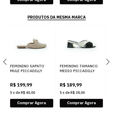
PRODUTOS DA MESMA MARCA
FEMININO SAPATO
FEMININO TAMANCO
F
MULE PICCADILLY
MEDIO PICCADILLY
M
250278 3 FENDI
543095 1 PRETO
4
R$
199,99
R$
189,99
R
5
x
de
R$ 40,00
5
x
de
R$ 38,00
5