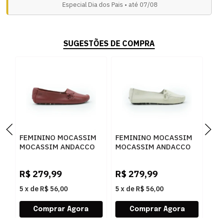
Especial Dia dos Pais • até 07/08
SUGESTÕES DE COMPRA
FEMININO MOCASSIM
FEMININO MOCASSIM
F
MOCASSIM ANDACCO
MOCASSIM ANDACCO
M
2300 RUBI
2300 ALFA LUA
4
R$
279,99
R$
279,99
R
5
x
de
R$ 56,00
5
x
de
R$ 56,00
5