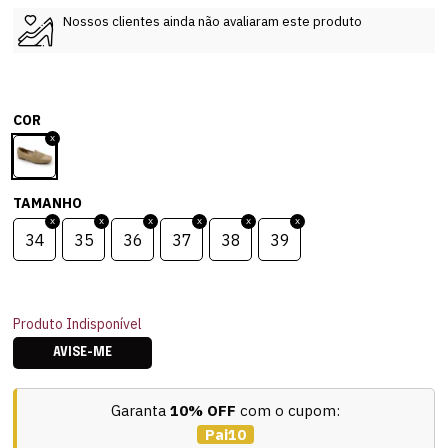
Nossos clientes ainda não avaliaram este produto
COR
TAMANHO
34
35
36
37
38
39
Produto Indisponível
AVISE-ME
Garanta
10% OFF
com o cupom:
Pai10