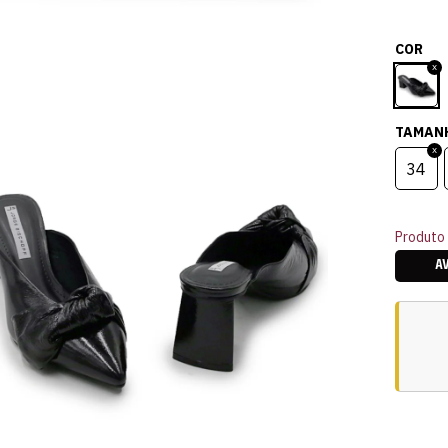
COR
TAMAN
34
Produto 
A