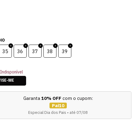
HO
35
36
37
38
39
Indisponível
VISE-ME
Garanta
10% OFF
com o cupom:
Pai10
Especial Dia dos Pais • até 07/08