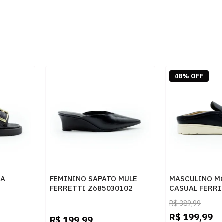
48% OFF
RA
FEMININO SAPATO MULE
MASCULINO M
FERRETTI Z685030102
CASUAL FERRI
O PRETO
NAPA GRANITE PRETO
STE15-10CE0
R$
389,99
PRETO UNIS.S
R$
199,99
R$
199,99