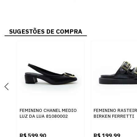
SUGESTÕES DE COMPRA
FEMININO CHANEL MEDIO
FEMININO RASTEI
LUZ DA LUA 81080002
BIRKEN FERRETTI
SAARA PRETO CERVO
Z615628877 CROC
PRETO
SKIN PRETO
R$
599,90
R$
199,99