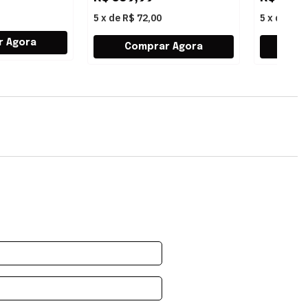
5
x
de
R$ 72,00
5
x
de
R$ 