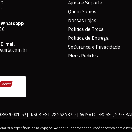
AC
Ajuda e Suporte
0
Quem Somos
Nossas Lojas
 Whatsapp
80
Política de Troca
Política de Entrega
E-mail
Segurança e Privacidade
anita.com.br
Meus Pedidos
883/0001-59 | INSCR. EST. 28.262.737-5 | AV MATO GROSSO, 2953 BA
os de pagamento expostos aqui são válidos apenas para compras via int
lhorar sua experiência de navegação. Ao continuar navegando, você concorda com a no
Loja. É proibida a utilização total ou parcial sem nossa autorização.