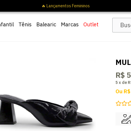
🔥 Lançamentos Femininos
nfantil
Tênis
Balearic
Marcas
Outlet
MUL
R$ 
5
x
de
R
Ou
R$