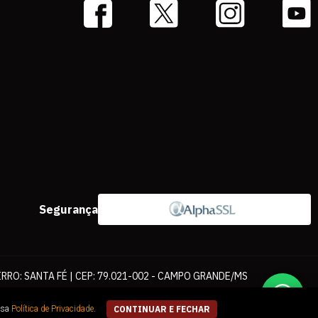
Segurança
IRRO: SANTA FÉ | CEP: 79.021-002 - CAMPO GRANDE/MS
ernet. As fotos, textos e layout aqui veiculados são de propriedade da
ssa
Política de Privacidade
.
CONTINUAR E FECHAR