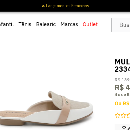
nfantil
Tênis
Balearic
Marcas
Outlet
MUL
233
R$ 139
R$ 4
4
x
de
R
Ou
R$