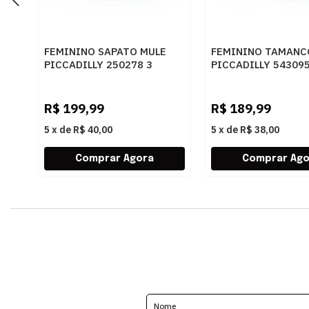
FEMININO SAPATO MULE
FEMININO TAMANC
PICCADILLY 250278 3
PICCADILLY 543095
FENDI
PRETO
R$
199,99
R$
189,99
5
x
de
R$ 40,00
5
x
de
R$ 38,00