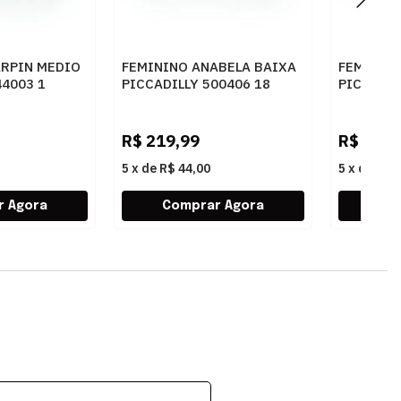
ARPIN MEDIO
FEMININO ANABELA BAIXA
FEMININ
44003 1
PICCADILLY 500406 18
PICCADIL
BURGUNDY
WHITE
R$
219,99
R$
239,
5
x
de
R$ 44,00
5
x
de
R$ 