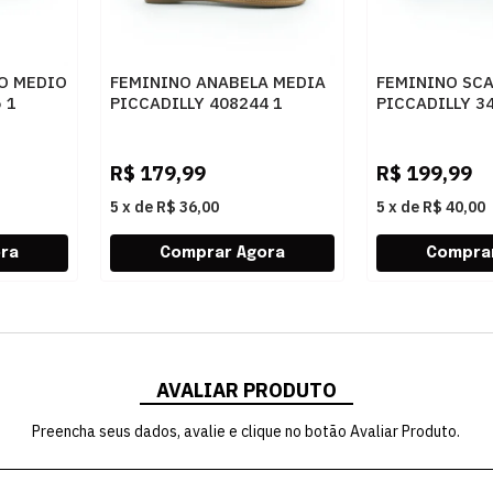
O MEDIO
FEMININO ANABELA MEDIA
FEMININO SC
 1
PICCADILLY 408244 1
PICCADILLY 3
MASCAVO
BRULE
R$
179,99
R$
199,99
5
x
de
R$ 36,00
5
x
de
R$ 40,00
AVALIAR PRODUTO
Preencha seus dados, avalie e clique no botão Avaliar Produto.