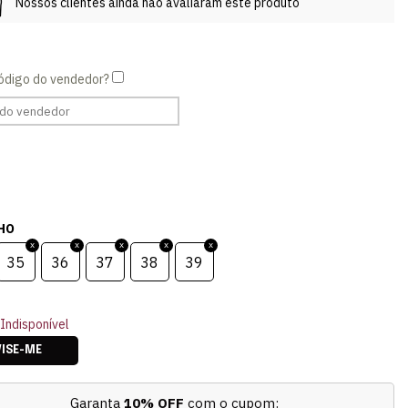
Nossos clientes ainda não avaliaram este produto
HO
35
36
37
38
39
Indisponível
VISE-ME
Garanta
10% OFF
com o cupom: