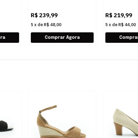
WHITE
BURGUNDY
R$
239,99
R$
219,99
5
x
de
R$ 48,00
5
x
de
R$ 44,00