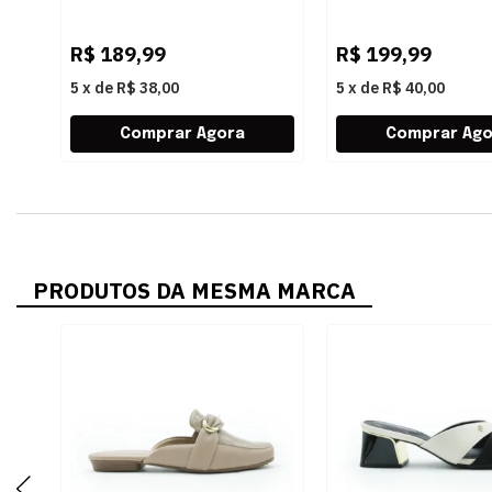
BRULE
FENDI
R$
189,99
R$
199,99
5
x
de
R$ 38,00
5
x
de
R$ 40,00
PRODUTOS DA MESMA MARCA