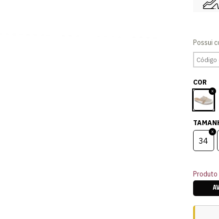
COR
TAMAN
34
Produto 
A