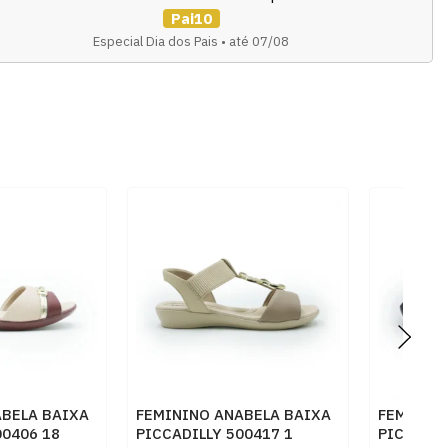
Pai10
Especial Dia dos Pais • até 07/08
ABELA BAIXA
FEMININO ANABELA BAIXA
FEMININ
00406 18
PICCADILLY 500417 1
PICCADIL