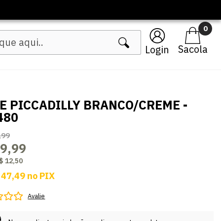
🔥 Lançamentos Femininos
0
Login
E PICCADILLY BRANCO/CREME -
480
,99
9,99
$ 12,50
 47,49
no
PIX
Avalie