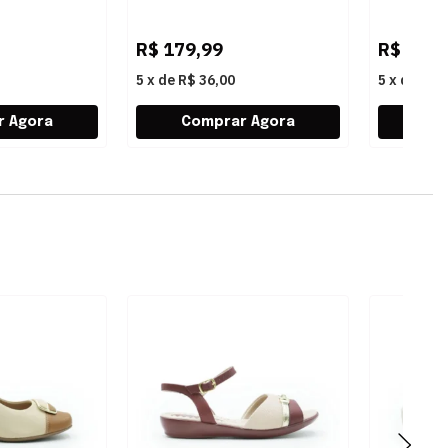
BRULE
PRETO
R$
179,99
R$
179,
5
x
de
R$ 36,00
5
x
de
R$ 