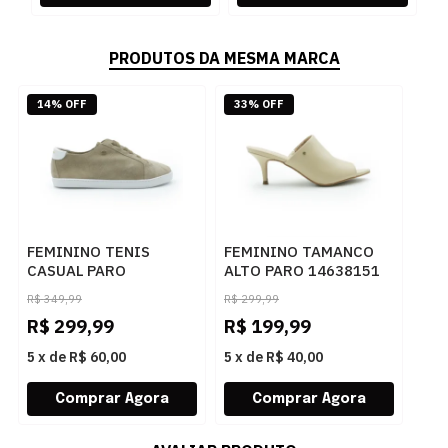
PRODUTOS DA MESMA MARCA
14% OFF
33% OFF
FEMININO TENIS
FEMININO TAMANCO
CASUAL PARO
ALTO PARO 14638151
200767957 CAMURCAO
MAJESTIC PALHA
R$
349,99
R$
299,99
AVEIA
R$
299,99
R$
199,99
5
x
de
R$ 60,00
5
x
de
R$ 40,00