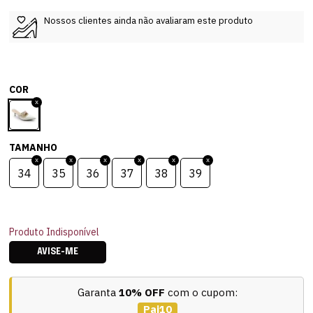
Nossos clientes ainda não avaliaram este produto
COR
TAMANHO
34
35
36
37
38
39
Produto Indisponível
AVISE-ME
Garanta
10% OFF
com o cupom:
Pai10