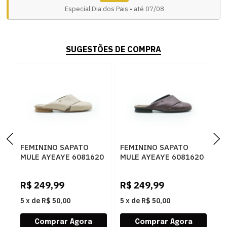
Especial Dia dos Pais • até 07/08
SUGESTÕES DE COMPRA
FEMININO SAPATO
FEMININO SAPATO
F
MULE AYEAYE 6081620
MULE AYEAYE 6081620
M
NP AMENDOA
NP MALBEC
Z
G
R$
249,99
R$
249,99
R
5
x
de
R$ 50,00
5
x
de
R$ 50,00
5