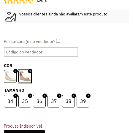
Avalie
Nossos clientes ainda não avaliaram este produto
COR
TAMANHO
34
35
36
37
38
39
Produto Indisponível