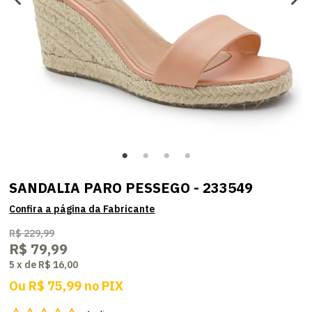
SANDALIA PARO PESSEGO - 233549
R$ 229,99
R$ 79,99
5
x
de
R$ 16,00
Ou
R$ 75,99
no
PIX