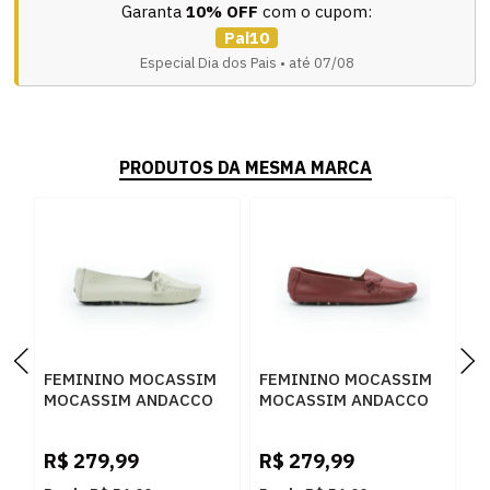
Garanta
10% OFF
com o cupom:
Pai10
Especial Dia dos Pais • até 07/08
PRODUTOS DA MESMA MARCA
FEMININO MOCASSIM
FEMININO MOCASSIM
F
MOCASSIM ANDACCO
MOCASSIM ANDACCO
B
2300 ALFA LUA
2300 RUBI
1
D
R$
279,99
R$
279,99
R