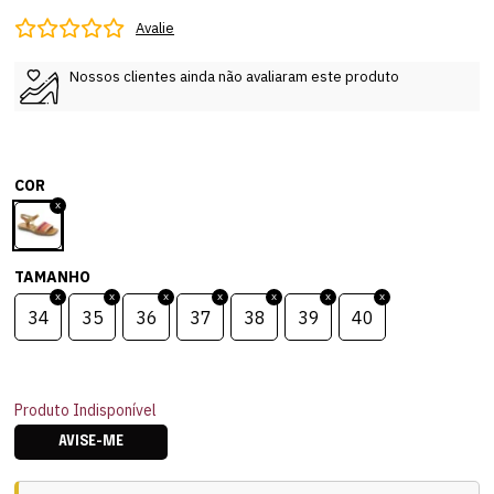
Avalie
Nossos clientes ainda não avaliaram este produto
COR
TAMANHO
34
35
36
37
38
39
40
Produto Indisponível
AVISE-ME