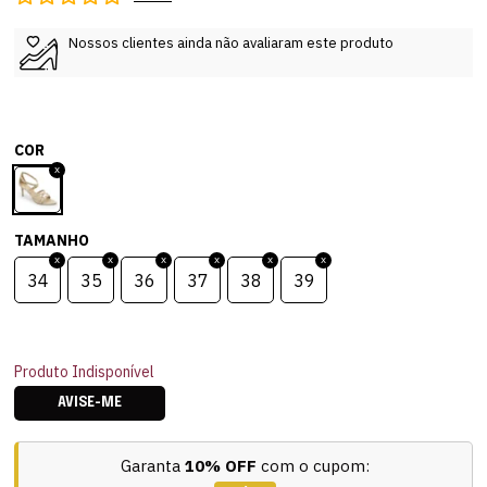
Nossos clientes ainda não avaliaram este produto
COR
TAMANHO
34
35
36
37
38
39
Produto Indisponível
AVISE-ME
Garanta
10% OFF
com o cupom: