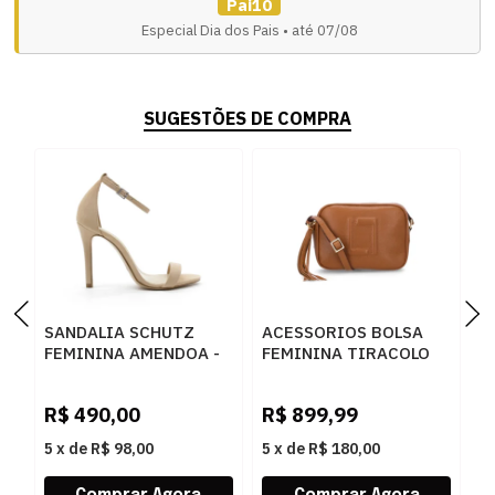
Pai10
Especial Dia dos Pais • até 07/08
SUGESTÕES DE COMPRA
SANDALIA SCHUTZ
ACESSORIOS BOLSA
A
FEMININA AMENDOA -
FEMININA TIRACOLO
F
204182
LUZ DA LUA 10004962
L
4 NEW RIDGE
N
R$
490,00
R$
899,99
R
AMENDOA
5
x
de
R$ 98,00
5
x
de
R$ 180,00
5