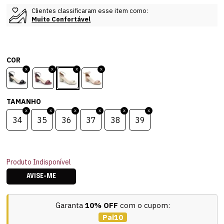
Clientes classificaram esse item como:
Muito Confortável
COR
TAMANHO
34
35
36
37
38
39
Produto Indisponível
AVISE-ME
Garanta
10% OFF
com o cupom:
Pai10