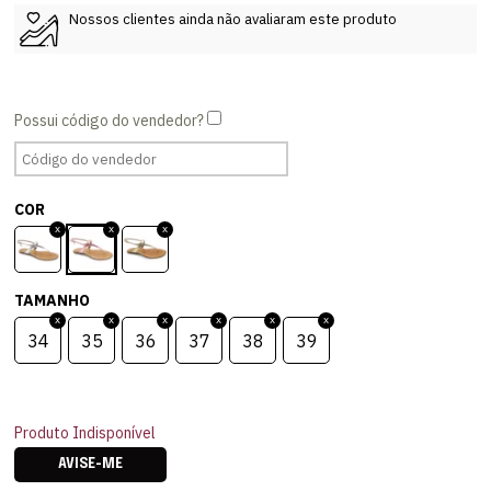
Nossos clientes ainda não avaliaram este produto
COR
TAMANHO
34
35
36
37
38
39
Produto Indisponível
AVISE-ME