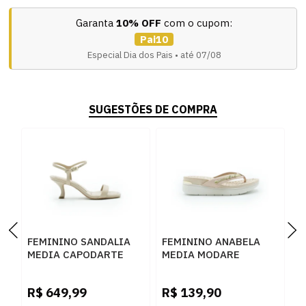
Garanta
10% OFF
com o cupom:
Pai10
Especial Dia dos Pais • até 07/08
SUGESTÕES DE COMPRA
FEMININO SANDALIA
FEMININO ANABELA
F
MEDIA CAPODARTE
MEDIA MODARE
S
4019333 SEDA
715111530349 ROSA
1
N
R$
649,99
R$
139,90
R