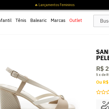
🔥 Lançamentos Femininos
nfantil
Tênis
Balearic
Marcas
Outlet
SAN
PEL
R$ 
5
x
de
R
Ou
R$