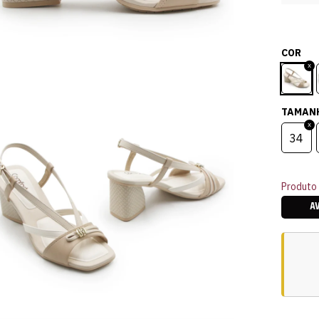
COR
TAMAN
34
Produto 
A