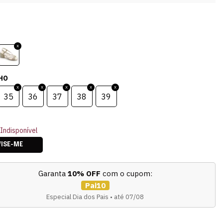
HO
35
36
37
38
39
Indisponível
VISE-ME
Garanta
10% OFF
com o cupom:
Pai10
Especial Dia dos Pais • até 07/08