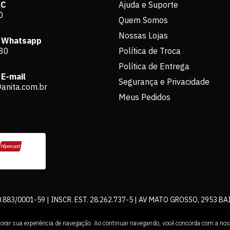
AC
Ajuda e Suporte
0
Quem Somos
Nossas Lojas
 Whatsapp
80
Política de Troca
Política de Entrega
E-mail
Segurança e Privacidade
anita.com.br
Meus Pedidos
883/0001-59 | INSCR. EST. 28.262.737-5 | AV MATO GROSSO, 2953 BA
os de pagamento expostos aqui são válidos apenas para compras via int
lhorar sua experiência de navegação. Ao continuar navegando, você concorda com a no
Loja. É proibida a utilização total ou parcial sem nossa autorização.