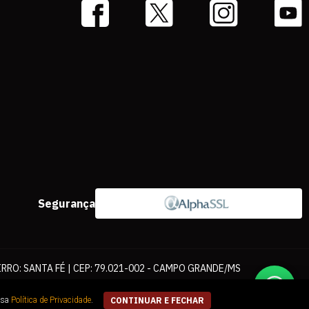
Segurança
IRRO: SANTA FÉ | CEP: 79.021-002 - CAMPO GRANDE/MS
ernet. As fotos, textos e layout aqui veiculados são de propriedade da
ssa
Política de Privacidade
.
CONTINUAR E FECHAR