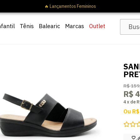
🔥 Lançamentos Femininos
nfantil
Tênis
Balearic
Marcas
Outlet
SAN
PRE
R$ 159
R$ 4
4
x
de
R
Ou
R$