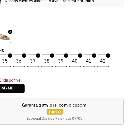
Nossos clientes ainda não avaliaram este produto
HO
35
36
37
38
39
40
41
42
Indisponível
VISE-ME
Garanta
10% OFF
com o cupom:
Pai10
Especial Dia dos Pais • até 07/08