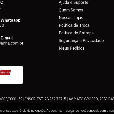
AC
Ajuda e Suporte
0
Quem Somos
Nossas Lojas
 Whatsapp
80
Política de Troca
Política de Entrega
E-mail
Segurança e Privacidade
anita.com.br
Meus Pedidos
883/0001-59 | INSCR. EST. 28.262.737-5 | AV MATO GROSSO, 2953 BA
os de pagamento expostos aqui são válidos apenas para compras via int
lhorar sua experiência de navegação. Ao continuar navegando, você concorda com a no
Loja. É proibida a utilização total ou parcial sem nossa autorização.