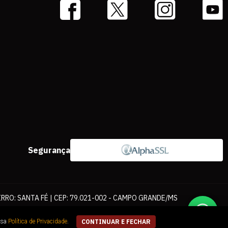
Segurança
IRRO: SANTA FÉ | CEP: 79.021-002 - CAMPO GRANDE/MS
ernet. As fotos, textos e layout aqui veiculados são de propriedade da
ssa
Política de Privacidade
.
CONTINUAR E FECHAR