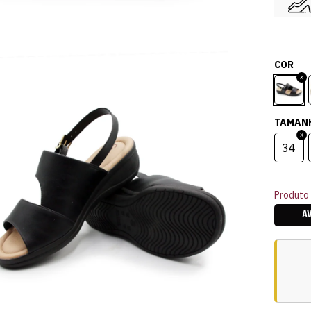
COR
TAMAN
34
Produto 
A