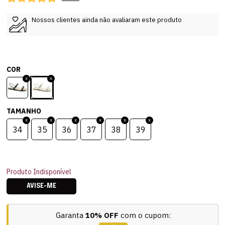
Nossos clientes ainda não avaliaram este produto
COR
TAMANHO
34
35
36
37
38
39
Produto Indisponível
AVISE-ME
Garanta
10% OFF
com o cupom: