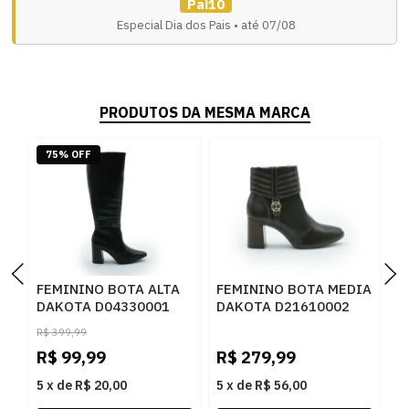
Pai10
Especial Dia dos Pais • até 07/08
PRODUTOS DA MESMA MARCA
75% OFF
FEMININO BOTA ALTA
FEMININO BOTA MEDIA
F
DAKOTA D04330001
DAKOTA D21610002
D
PRETO
CAFE
R
R$
399,99
R$
99,99
R$
279,99
R
5
x
de
R$ 20,00
5
x
de
R$ 56,00
5