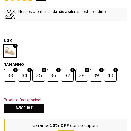
Nossos clientes ainda não avaliaram este produto
COR
TAMANHO
33
34
35
36
37
38
39
40
Produto Indisponível
AVISE-ME
Garanta
10% OFF
com o cupom: