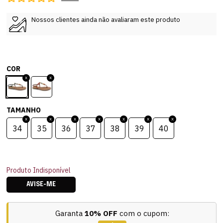
Nossos clientes ainda não avaliaram este produto
COR
TAMANHO
34
35
36
37
38
39
40
Produto Indisponível
AVISE-ME
Garanta
10% OFF
com o cupom: