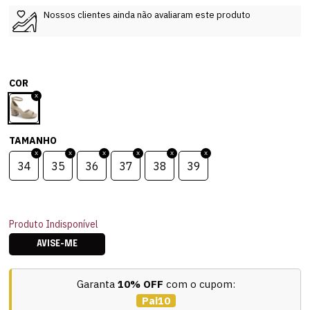
Nossos clientes ainda não avaliaram este produto
COR
TAMANHO
34
35
36
37
38
39
Produto Indisponível
AVISE-ME
Garanta
10% OFF
com o cupom:
Pai10