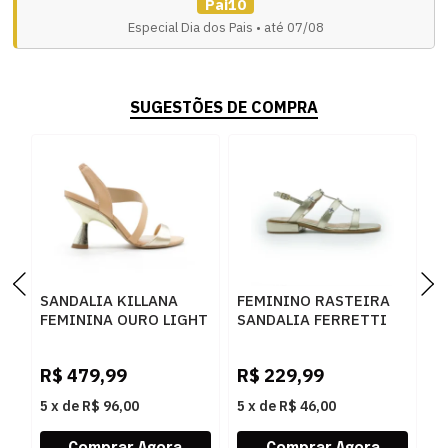
Pai10
Especial Dia dos Pais • até 07/08
SUGESTÕES DE COMPRA
SANDALIA KILLANA
FEMININO RASTEIRA
F
FEMININA OURO LIGHT
SANDALIA FERRETTI
S
- 284044
2900115 OURO LIGHT
3
L
R$
479,99
R$
229,99
R
5
x
de
R$ 96,00
5
x
de
R$ 46,00
5