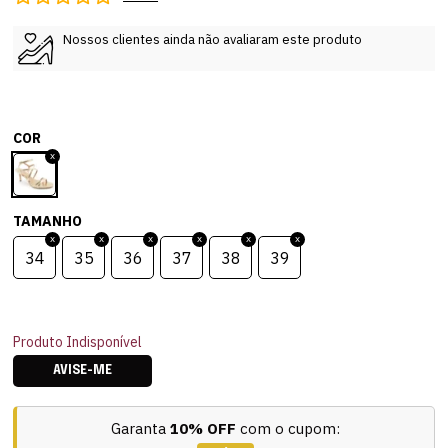
Nossos clientes ainda não avaliaram este produto
COR
TAMANHO
34
35
36
37
38
39
Produto Indisponível
AVISE-ME
Garanta
10% OFF
com o cupom: