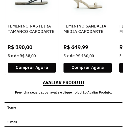
FEMININO RASTEIRA
FEMININO SANDALIA
FE
TAMANCO CAPODARTE
MEDIA CAPODARTE
ME
4010630 PRETO BEGE
4019333 SEDA
401
R$
190,00
R$
649,99
R$
5
x
de
R$ 38,00
5
x
de
R$ 130,00
5
x
AVALIAR PRODUTO
Preencha seus dados, avalie e clique no botão Avaliar Produto.