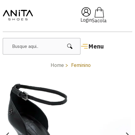
om cupom
Pai10
🔥 Lançament
Login
Menu
Home
Feminino