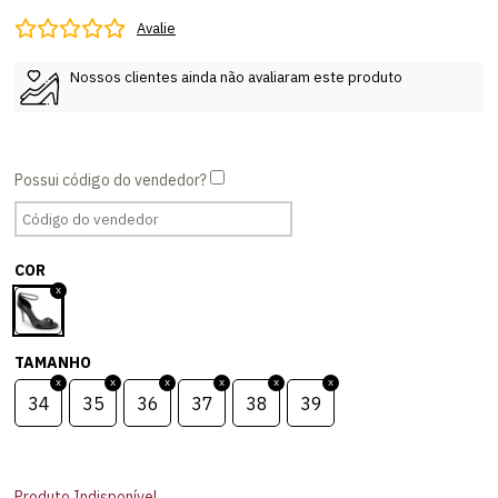
Avalie
Nossos clientes ainda não avaliaram este produto
COR
TAMANHO
34
35
36
37
38
39
Produto Indisponível