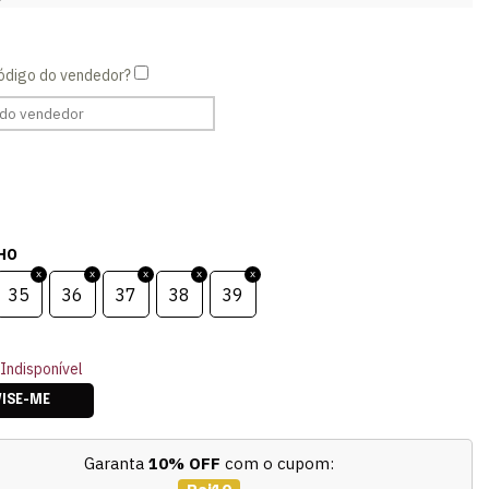
HO
35
36
37
38
39
Indisponível
VISE-ME
Garanta
10% OFF
com o cupom: