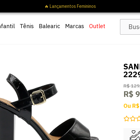
🔥 Lançamentos Femininos
nfantil
Tênis
Balearic
Marcas
Outlet
SAN
222
R$ 129
R$ 9
Ou
R$