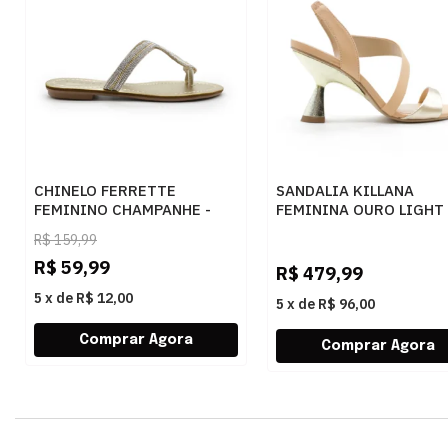
CHINELO FERRETTE
SANDALIA KILLANA
FEMININO CHAMPANHE -
FEMININA OURO LIGHT 
283725
284044
R$
159,99
R$
59,99
R$
479,99
5
x
de
R$ 12,00
5
x
de
R$ 96,00