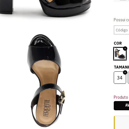
COR
TAMAN
34
Produto 
A