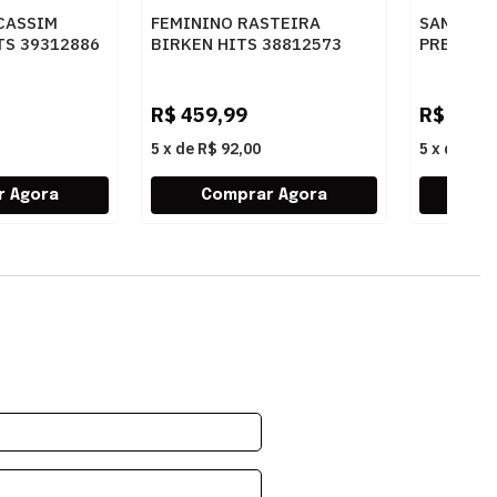
CASSIM
FEMININO RASTEIRA
SANDALIA
TS 39312886
BIRKEN HITS 38812573
PRETO - 
AU
BULGARY OCRE
R$
459,99
R$
269,
5
x
de
R$ 92,00
5
x
de
R$ 