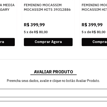
A MEDIA
FEMININO MOCASSIM
FEMININO MO
LGARY
MOCASSIM HITS 39312886
MOCASSIM HI
SV20799 TABACO
SV20814 CAC
R$
399,99
R$
399,99
5
x
de
R$ 80,00
5
x
de
R$ 80,00
AVALIAR PRODUTO
Preencha seus dados, avalie e clique no botão Avaliar Produto.