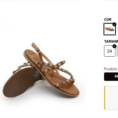
COR
TAMAN
34
Produto 
A