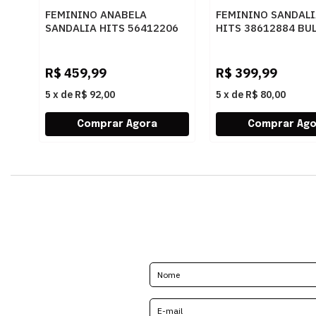
FEMININO ANABELA
FEMININO SANDALI
SANDALIA HITS 56412206
HITS 38612884 BU
BULGARI CASTANHO
CACAU
R$
459,99
R$
399,99
5
x
de
R$ 92,00
5
x
de
R$ 80,00