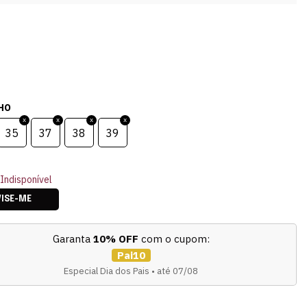
HO
35
37
38
39
Indisponível
VISE-ME
Garanta
10% OFF
com o cupom:
Pai10
Especial Dia dos Pais • até 07/08