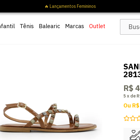
🔥 Lançamentos Femininos
nfantil
Tênis
Balearic
Marcas
Outlet
SAN
281
R$ 
5
x
de
R
Ou
R$