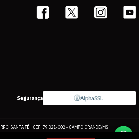
Segurança
IRRO: SANTA FÉ | CEP: 79.021-002 - CAMPO GRANDE/MS
ernet. As fotos, textos e layout aqui veiculados são de propriedade da