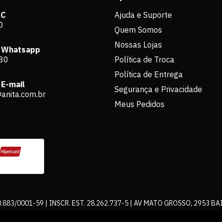
AC
Ajuda e Suporte
0
Quem Somos
Nossas Lojas
 Whatsapp
80
Política de Troca
Política de Entrega
E-mail
Segurança e Privacidade
anita.com.br
Meus Pedidos
883/0001-59 | INSCR. EST. 28.262.737-5 | AV MATO GROSSO, 2953 BA
os de pagamento expostos aqui são válidos apenas para compras via int