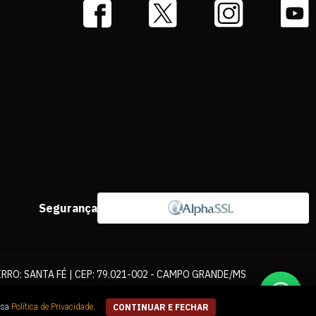
Segurança
IRRO: SANTA FÉ | CEP: 79.021-002 - CAMPO GRANDE/MS
ernet. As fotos, textos e layout aqui veiculados são de propriedade da
ssa
Política de Privacidade
.
CONTINUAR E FECHAR