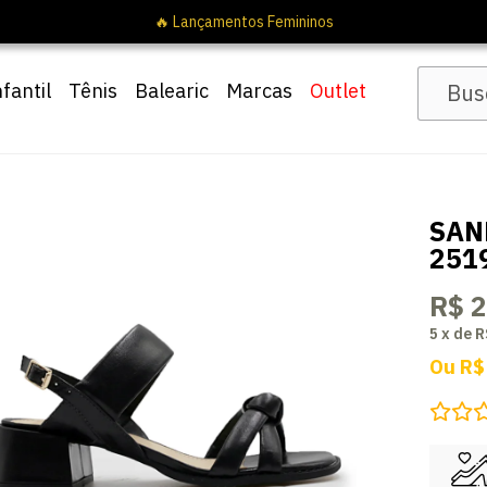
🔥 Lançamentos Femininos
nfantil
Tênis
Balearic
Marcas
Outlet
SAN
251
R$ 
5
x
de
R
Ou
R$