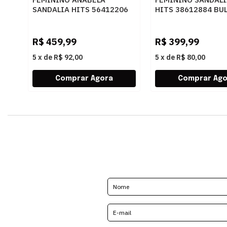
SANDALIA HITS 56412206
HITS 38612884 BU
BULGARI CASTANHO
CACAU
R$
459,99
R$
399,99
5
x
de
R$ 92,00
5
x
de
R$ 80,00