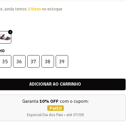
te, ainda temos
2 itens
no estoque
HO
35
36
37
38
39
Garanta
10% OFF
com o cupom:
Pai10
Especial Dia dos Pais • até 07/08