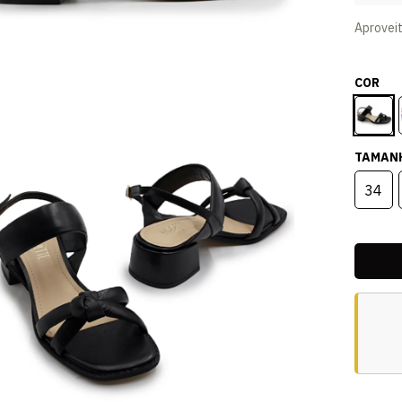
Aprovei
COR
TAMAN
34