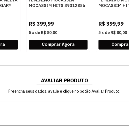
LGARY
MOCASSIM HITS 39312886
MOCASSIM HI
SV20799 TABACO
SV20814 CAC
R$
399,99
R$
399,99
5
x
de
R$ 80,00
5
x
de
R$ 80,00
AVALIAR PRODUTO
Preencha seus dados, avalie e clique no botão Avaliar Produto.