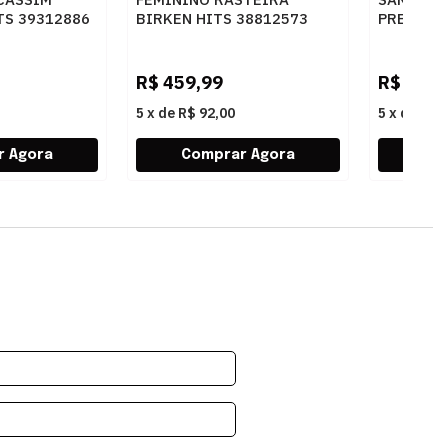
TS 39312886
BIRKEN HITS 38812573
PRETO - 
AU
BULGARY OCRE
R$
459,99
R$
269,
5
x
de
R$ 92,00
5
x
de
R$ 