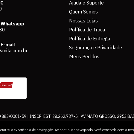
AC
Ajuda e Suporte
0
Quem Somos
Nossas Lojas
 Whatsapp
80
Política de Troca
Política de Entrega
E-mail
Segurança e Privacidade
anita.com.br
Meus Pedidos
883/0001-59 | INSCR. EST. 28.262.737-5 | AV MATO GROSSO, 2953 BA
os de pagamento expostos aqui são válidos apenas para compras via int
lhorar sua experiência de navegação. Ao continuar navegando, você concorda com a no
Loja. É proibida a utilização total ou parcial sem nossa autorização.