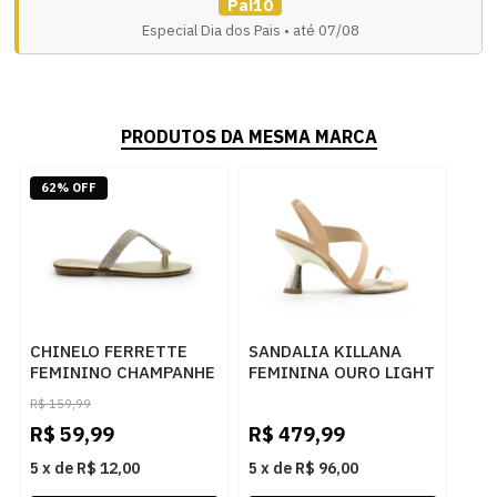
Pai10
Especial Dia dos Pais • até 07/08
PRODUTOS DA MESMA MARCA
62% OFF
CHINELO FERRETTE
SANDALIA KILLANA
FEMININO CHAMPANHE
FEMININA OURO LIGHT
- 283725
- 284044
R$
159,99
R$
59,99
R$
479,99
5
x
de
R$ 12,00
5
x
de
R$ 96,00