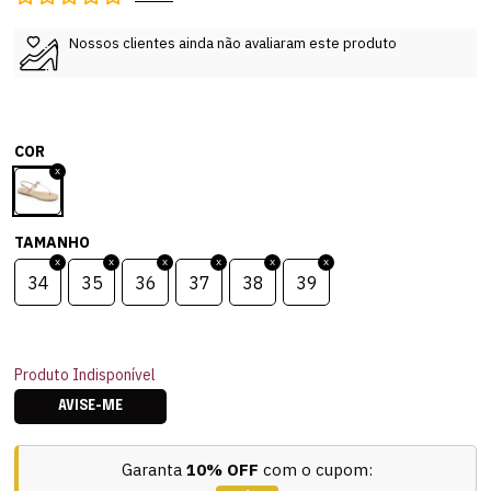
Nossos clientes ainda não avaliaram este produto
COR
TAMANHO
34
35
36
37
38
39
Produto Indisponível
AVISE-ME
Garanta
10% OFF
com o cupom: