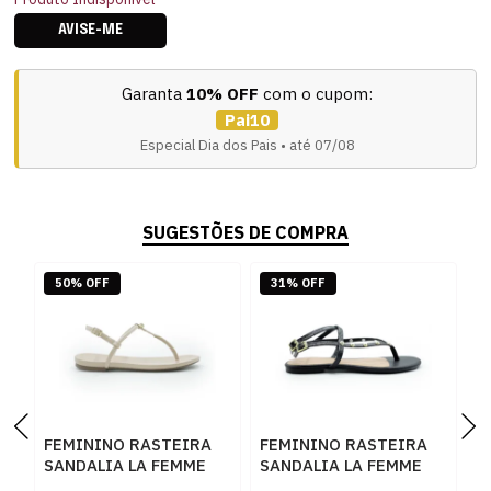
AVISE-ME
Garanta
10% OFF
com o cupom:
Pai10
Especial Dia dos Pais • até 07/08
SUGESTÕES DE COMPRA
50% OFF
31% OFF
FEMININO RASTEIRA
FEMININO RASTEIRA
F
SANDALIA LA FEMME
SANDALIA LA FEMME
S
34093 NAPA AREIA
131287 VZ SHINE
3