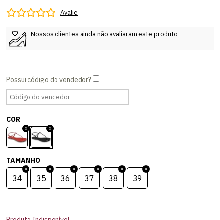
Avalie
Nossos clientes ainda não avaliaram este produto
COR
TAMANHO
34
35
36
37
38
39
Produto Indisponível