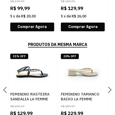
R$
199,99
R$
189,99
R
PRETO
R$
99,99
R$
129,99
R
5
x
de
R$ 20,00
5
x
de
R$ 26,00
5
PRODUTOS DA MESMA MARCA
31% OFF
20% OFF
FEMININO RASTEIRA
FEMININO TAMANCO
F
SANDALIA LA FEMME
BAIXO LA FEMME
S
131287 VZ SHINE
62019 NAPA AREIA
3
R$
189,99
R$
289,99
R
PRETO
R$
129,99
R$
229,99
R