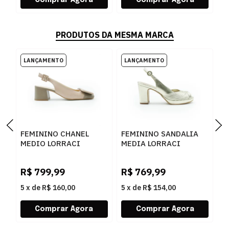
PRODUTOS DA MESMA MARCA
FEMININO CHANEL
FEMININO SANDALIA
F
MEDIO LORRACI
MEDIA LORRACI
M
ZAM8595 PELICA
KEY8798 MESTICO
K
FENDI ROSE
PLATINUM
P
R$
799,99
R$
769,99
R
5
x
de
R$ 160,00
5
x
de
R$ 154,00
5