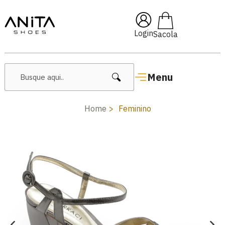
🔖 10% OFF com cupom
Pai10
Login
Menu
Home
Feminino