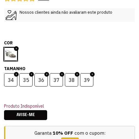
Nossos clientes ainda não avaliaram este produto
COR
TAMANHO
34
35
36
37
38
39
Produto Indisponível
AVISE-ME
Garanta
10% OFF
com o cupom: