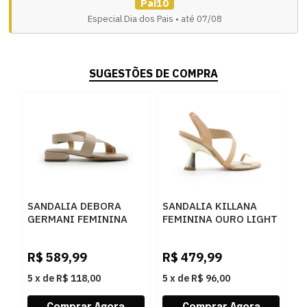
Pai10
Especial Dia dos Pais • até 07/08
SUGESTÕES DE COMPRA
SANDALIA DEBORA
SANDALIA KILLANA
GERMANI FEMININA
FEMININA OURO LIGHT
DESERT - 283371
- 284044
R$
589,99
R$
479,99
5
x
de
R$ 118,00
5
x
de
R$ 96,00