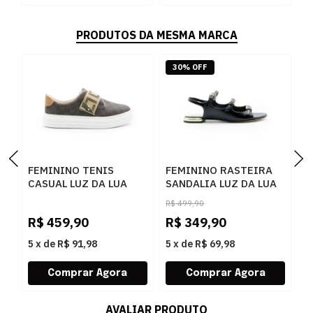
PRODUTOS DA MESMA MARCA
30% OFF
FEMININO TENIS
FEMININO RASTEIRA
S
CASUAL LUZ DA LUA
SANDALIA LUZ DA LUA
P
60230005 15
80270037 ATACAMA
R$
499,90
MONOGRAMA
PRETO
R$
459,90
R$
349,90
R
AMENDOA OURO
5
x
de
R$ 91,98
5
x
de
R$ 69,98
5
AVALIAR PRODUTO