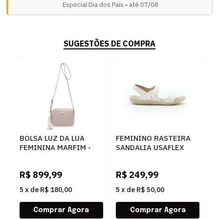
Especial Dia dos Pais • até 07/08
SUGESTÕES DE COMPRA
BOLSA LUZ DA LUA
FEMININO RASTEIRA
S
FEMININA MARFIM -
SANDALIA USAFLEX
F
262333
PA06003007 MARFIM
2
R$
899,99
R$
249,99
R
5
x
de
R$ 180,00
5
x
de
R$ 50,00
5