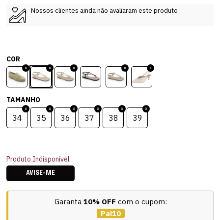
Nossos clientes ainda não avaliaram este produto
COR
TAMANHO
34
35
36
37
38
39
Produto Indisponível
AVISE-ME
Garanta
10% OFF
com o cupom:
Pai10