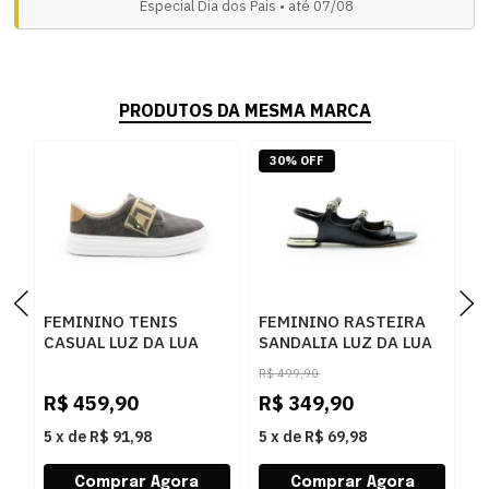
Especial Dia dos Pais • até 07/08
PRODUTOS DA MESMA MARCA
30% OFF
FEMININO TENIS
FEMININO RASTEIRA
F
CASUAL LUZ DA LUA
SANDALIA LUZ DA LUA
A
60230005 15
80270037 ATACAMA
5
R$
499,90
MONOGRAMA
PRETO
P
R$
459,90
R$
349,90
R
AMENDOA OURO
5
x
de
R$ 91,98
5
x
de
R$ 69,98
5