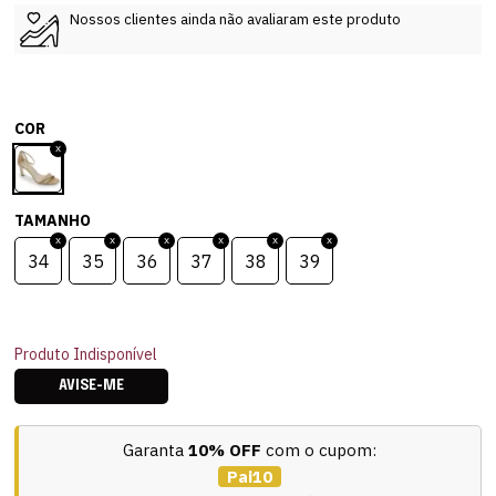
Nossos clientes ainda não avaliaram este produto
COR
TAMANHO
34
35
36
37
38
39
Produto Indisponível
AVISE-ME
Garanta
10% OFF
com o cupom:
Pai10