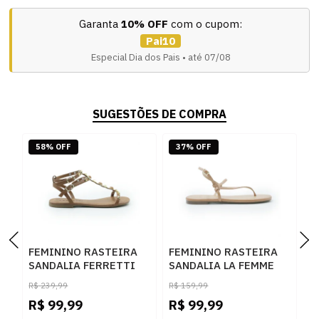
Garanta
10% OFF
com o cupom:
Pai10
Especial Dia dos Pais • até 07/08
SUGESTÕES DE COMPRA
58% OFF
37% OFF
FEMININO RASTEIRA
FEMININO RASTEIRA
F
SANDALIA FERRETTI
SANDALIA LA FEMME
M
1937685 NAPA
463656678 CAMEL
5
R$
239,99
R$
159,99
CARAMELO CAMEL
C
R$
99,99
R$
99,99
R