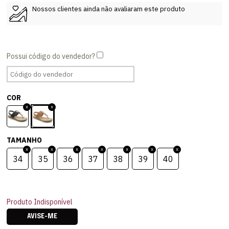
Nossos clientes ainda não avaliaram este produto
COR
TAMANHO
34
35
36
37
38
39
40
Produto Indisponível
AVISE-ME