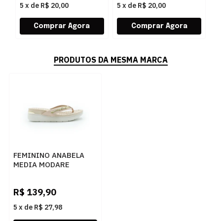
5
x
de
R$ 20,00
5
x
de
R$ 20,00
5
PRODUTOS DA MESMA MARCA
FEMININO ANABELA
MEDIA MODARE
715111530349 ROSA
R$
139,90
5
x
de
R$ 27,98