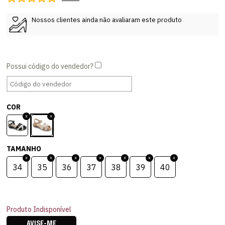
Nossos clientes ainda não avaliaram este produto
COR
TAMANHO
34
35
36
37
38
39
40
Produto Indisponível
AVISE-ME