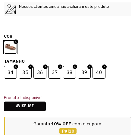
Nossos clientes ainda não avaliaram este produto
COR
TAMANHO
34
35
36
37
38
39
40
Produto Indisponível
AVISE-ME
Garanta
10% OFF
com o cupom:
Pai10