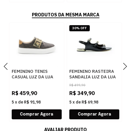
PRODUTOS DA MESMA MARCA
30% OFF
FEMININO TENIS
FEMININO RASTEIRA
S
CASUAL LUZ DA LUA
SANDALIA LUZ DA LUA
P
60230005 15
80270037 ATACAMA
R$
499,90
MONOGRAMA
PRETO
R$
459,90
R$
349,90
R
AMENDOA OURO
5
x
de
R$ 91,98
5
x
de
R$ 69,98
5
AVALIAR PRODUTO