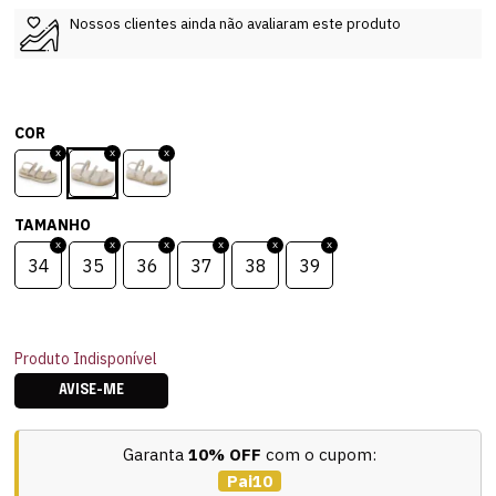
Nossos clientes ainda não avaliaram este produto
COR
TAMANHO
34
35
36
37
38
39
Produto Indisponível
AVISE-ME
Garanta
10% OFF
com o cupom:
Pai10