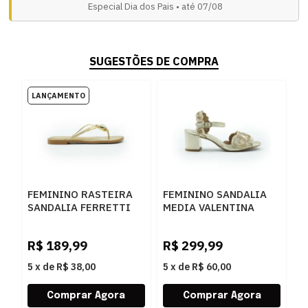
Especial Dia dos Pais • até 07/08
SUGESTÕES DE COMPRA
FEMININO RASTEIRA
FEMININO SANDALIA
S
SANDALIA FERRETTI
MEDIA VALENTINA
F
415512716 CHROMA
457046 19 L GOLD
2
NEW GOLD
R$
189,99
R$
299,99
R
5
x
de
R$ 38,00
5
x
de
R$ 60,00
5