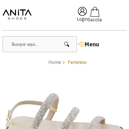
🔖 10% OFF com cupom
Pai10
Login
Menu
Home
Feminino