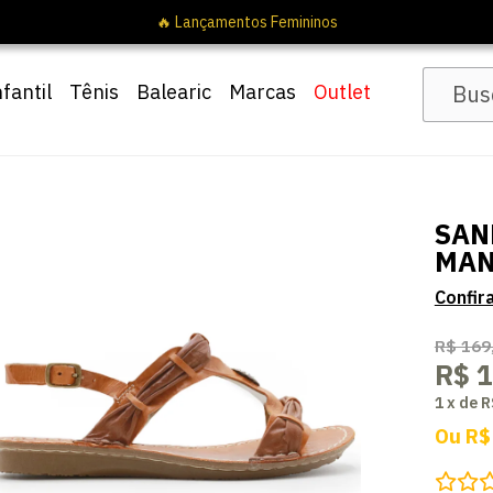
nfantil
Tênis
Balearic
Marcas
Outlet
SAN
MAN
R$ 169
R$ 1
1
x
de
R
Ou
R$