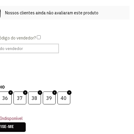
Nossos clientes ainda não avaliaram este produto
HO
36
37
38
39
40
Indisponível
VISE-ME