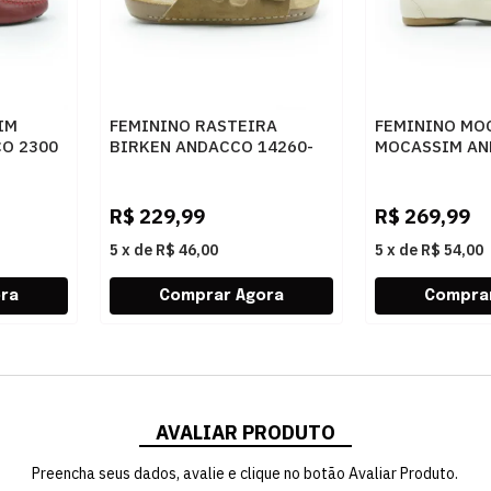
IM
FEMININO RASTEIRA
FEMININO MO
O 2300
BIRKEN ANDACCO 14260-
MOCASSIM AN
510 CAMURCA DESERT
73 MARFIM
R$
229,99
R$
269,99
5
x
de
R$ 46,00
5
x
de
R$ 54,00
AVALIAR PRODUTO
Preencha seus dados, avalie e clique no botão Avaliar Produto.