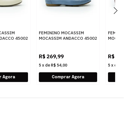
CASSIM
FEMININO MOCASSIM
FEMININ
DACCO 45002
MOCASSIM ANDACCO 45002
MOCASSI
74 JEANS
71 CEREJ
R$
269,99
R$
269,
5
x
de
R$ 54,00
5
x
de
R$ 