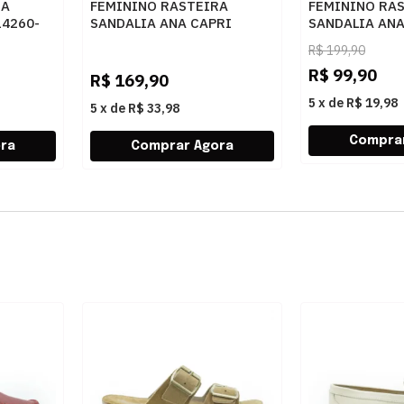
RA
FEMININO RASTEIRA
FEMININO RA
4260-
SANDALIA ANA CAPRI
SANDALIA ANA
GO
C3029400030025 AMBAR
C3029400270
R$
199,90
R$
99,90
R$
169,90
5
x
de
R$ 19,98
5
x
de
R$ 33,98