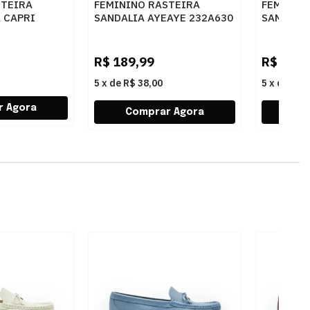
STEIRA
FEMININO RASTEIRA
FEMININ
 CAPRI
SANDALIA AYEAYE 232A630
SANDALIA
004 AC CUOIO
NP AMENDOA CACAU
NP MALB
R$
189,99
R$
189,
5
x
de
R$ 38,00
5
x
de
R$ 