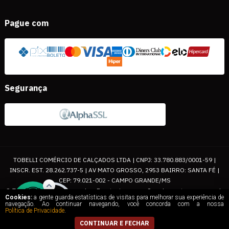
Pague com
Segurança
TOBELLI COMÉRCIO DE CALÇADOS LTDA | CNPJ: 33.780.883/0001-59 |
INSCR. EST. 28.262.737-5 | AV MATO GROSSO, 2953 BAIRRO: SANTA FÉ |
CEP: 79.021-002 - CAMPO GRANDE/MS
© Todos os direitos reservados. Eventuais promoções, descontos e prazos de
Cookies:
a gente guarda estatísticas de visitas para melhorar sua experiência de
pagamento expostos aqui são válidos apenas para compras via internet. As
navegação. Ao continuar navegando, você concorda com a nossa
Política de Privacidade
.
fotos, textos e layout aqui veiculados são de propriedade da Loja. É proibida a
utilização total ou parcial sem nossa autorização.
CONTINUAR E FECHAR