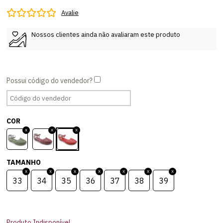
Avalie
Nossos clientes ainda não avaliaram este produto
COR
TAMANHO
33
34
35
36
37
38
39
Produto Indisponível