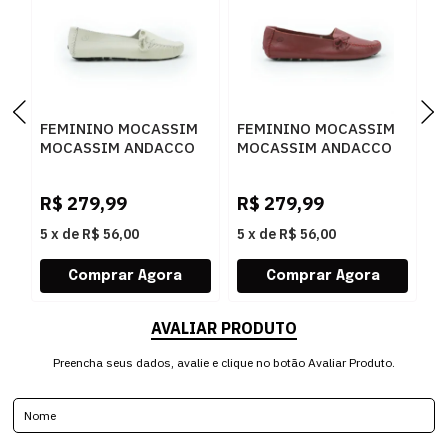
FEMININO MOCASSIM
FEMININO MOCASSIM
F
MOCASSIM ANDACCO
MOCASSIM ANDACCO
B
2300 ALFA LUA
2300 RUBI
1
D
R$
279,99
R$
279,99
R
5
x
de
R$ 56,00
5
x
de
R$ 56,00
5
AVALIAR PRODUTO
Preencha seus dados, avalie e clique no botão Avaliar Produto.