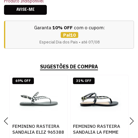
Produto Indisponível
AVISE-ME
Garanta
10% OFF
com o cupom:
Pai10
Especial Dia dos Pais • até 07/08
SUGESTÕES DE COMPRA
69% OFF
31% OFF
FEMININO RASTEIRA
FEMININO RASTEIRA
F
SANDALIA ELIZ 965388
SANDALIA LA FEMME
S
VENETO PRETO METAL
131287 VZ SHINE
3