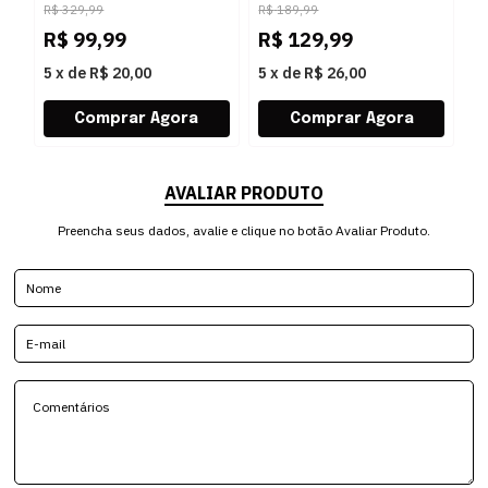
R$
329,99
R$
189,99
R
NIQUEL
PRETO
R$
99,99
R$
129,99
R
5
x
de
R$ 20,00
5
x
de
R$ 26,00
5
AVALIAR PRODUTO
Preencha seus dados, avalie e clique no botão Avaliar Produto.