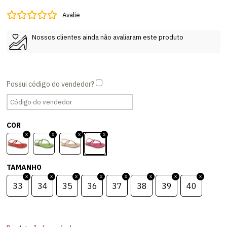
Avalie
Nossos clientes ainda não avaliaram este produto
COR
TAMANHO
33
34
35
36
37
38
39
40